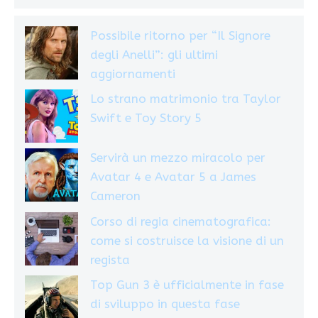
Possibile ritorno per “Il Signore
degli Anelli”: gli ultimi
aggiornamenti
Lo strano matrimonio tra Taylor
Swift e Toy Story 5
Servirà un mezzo miracolo per
Avatar 4 e Avatar 5 a James
Cameron
Corso di regia cinematografica:
come si costruisce la visione di un
regista
Top Gun 3 è ufficialmente in fase
di sviluppo in questa fase