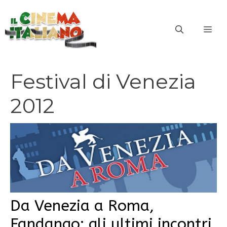
Vai
al
ME
contenuto
Festival di Venezia
2012
Da Venezia a Roma,
Fandango: gli ultimi incontri