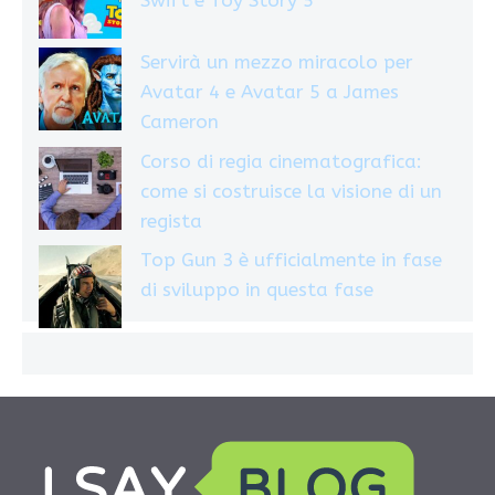
Swift e Toy Story 5
Servirà un mezzo miracolo per
Avatar 4 e Avatar 5 a James
Cameron
Corso di regia cinematografica:
come si costruisce la visione di un
regista
Top Gun 3 è ufficialmente in fase
di sviluppo in questa fase