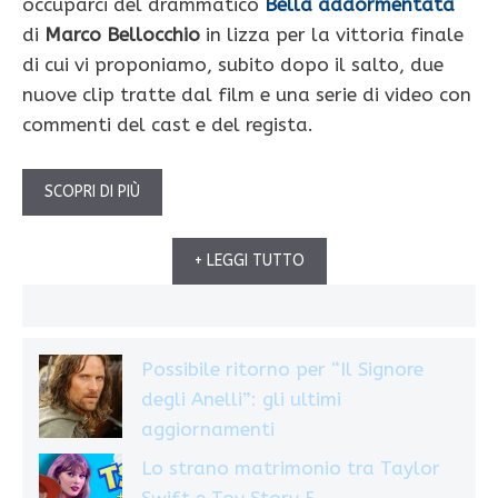
occuparci del drammatico
Bella addormentata
di
Marco Bellocchio
in lizza per la vittoria finale
di cui vi proponiamo, subito dopo il salto, due
nuove clip tratte dal film e una serie di video con
commenti del cast e del regista.
SCOPRI DI PIÙ
+ LEGGI TUTTO
Possibile ritorno per “Il Signore
degli Anelli”: gli ultimi
aggiornamenti
Lo strano matrimonio tra Taylor