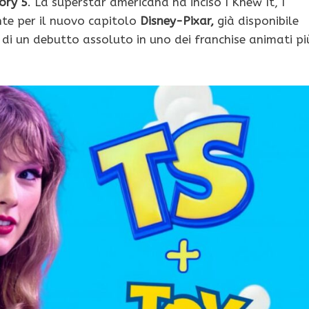
ory 5
. La superstar americana ha inciso I Knew It, I
te per il nuovo capitolo
Disney-Pixar,
già disponibile
ta di un debutto assoluto in uno dei franchise animati pi