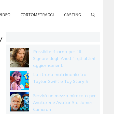
VIDEO
CORTOMETRAGGI
CASTING
y
Possibile ritorno per “Il
Signore degli Anelli”: gli ultimi
aggiornamenti
Lo strano matrimonio tra
Taylor Swift e Toy Story 5
Servirà un mezzo miracolo per
Avatar 4 e Avatar 5 a James
Cameron