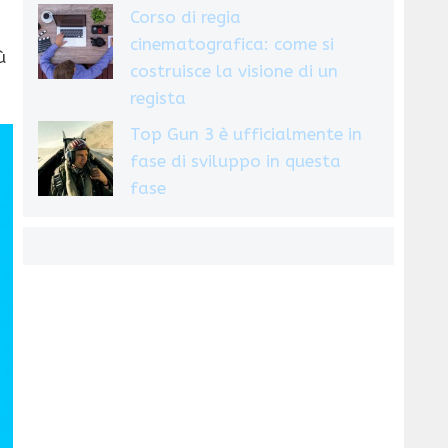
Corso di regia
cinematografica: come si
ù
costruisce la visione di un
regista
Top Gun 3 è ufficialmente in
fase di sviluppo in questa
fase