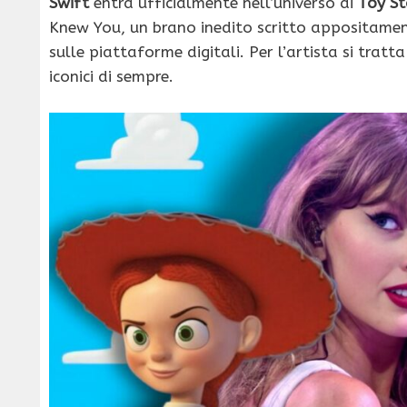
Swift
entra ufficialmente nell’universo di
Toy St
Knew You, un brano inedito scritto appositamen
sulle piattaforme digitali. Per l’artista si trat
iconici di sempre.