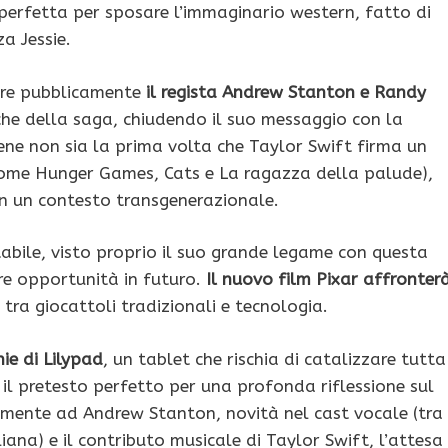
a perfetta per sposare l’immaginario western, fatto di
za Jessie.
iare pubblicamente
il regista Andrew Stanton e Randy
che della saga, chiudendo il suo messaggio con la
ebbene non sia la prima volta che Taylor Swift firma un
 come Hunger Games, Cats e La ragazza della palude),
 in un contesto transgenerazionale.
tabile, visto proprio il suo grande legame con questa
re opportunità in futuro.
Il nuovo film Pixar affronter
 tra giocattoli tradizionali e tecnologia.
nie di Lilypad
, un tablet che rischia di catalizzare tutta
il pretesto perfetto per una profonda riflessione sul
mente ad Andrew Stanton, novità nel cast vocale (tra
liana) e il contributo musicale di Taylor Swift, l’attesa