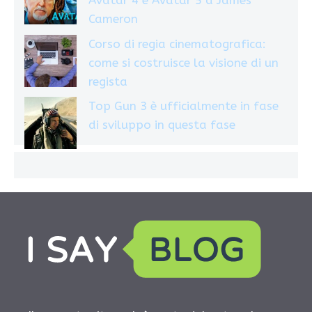
Avatar 4 e Avatar 5 a James
Cameron
Corso di regia cinematografica:
come si costruisce la visione di un
regista
Top Gun 3 è ufficialmente in fase
di sviluppo in questa fase