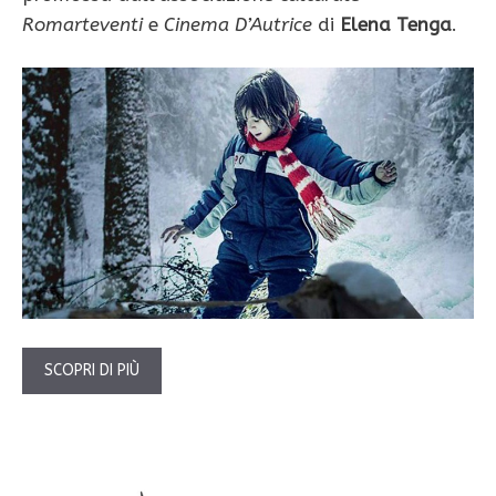
Romarteventi
e
Cinema D’Autrice
di
Elena Tenga
.
SCOPRI DI PIÙ