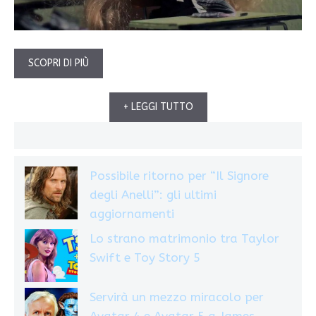
SCOPRI DI PIÙ
+ LEGGI TUTTO
Possibile ritorno per “Il Signore
degli Anelli”: gli ultimi
aggiornamenti
Lo strano matrimonio tra Taylor
Swift e Toy Story 5
Servirà un mezzo miracolo per