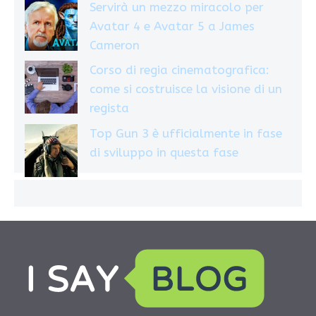
Servirà un mezzo miracolo per
Avatar 4 e Avatar 5 a James
Cameron
Corso di regia cinematografica:
come si costruisce la visione di un
regista
Top Gun 3 è ufficialmente in fase
di sviluppo in questa fase