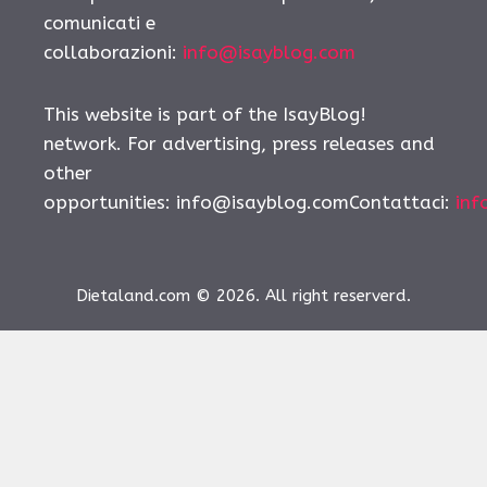
comunicati e
collaborazioni:
info@isayblog.com
This website is part of the IsayBlog!
network. For advertising, press releases and
other
opportunities:
info@isayblog.comContattaci
:
inf
Dietaland.com © 2026. All right reserverd.