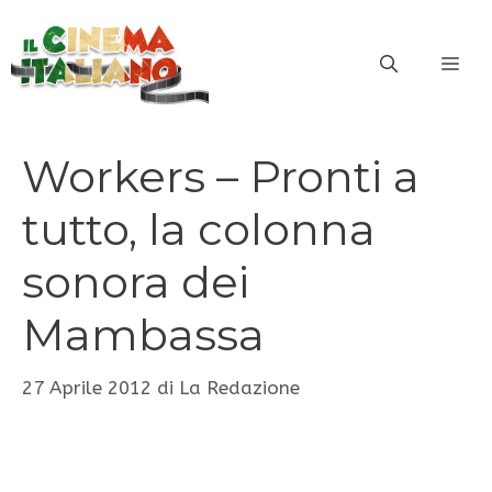
Vai
al
ME
contenuto
Workers – Pronti a
tutto, la colonna
sonora dei
Mambassa
27 Aprile 2012
di
La Redazione