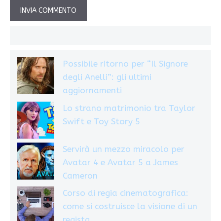
Possibile ritorno per “Il Signore
degli Anelli”: gli ultimi
aggiornamenti
Lo strano matrimonio tra Taylor
Swift e Toy Story 5
Servirà un mezzo miracolo per
Avatar 4 e Avatar 5 a James
Cameron
Corso di regia cinematografica:
come si costruisce la visione di un
regista