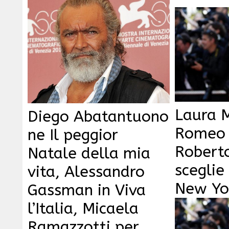
Laura 
Diego Abatantuono
Romeo e
ne Il peggior
Robert
Natale della mia
sceglie
vita, Alessandro
New Yo
Gassman in Viva
l’Italia, Micaela
Ramazzotti per