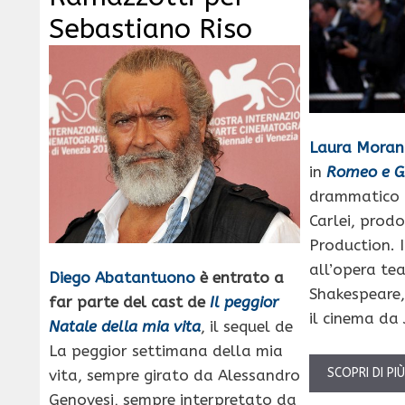
Sebastiano Riso
Laura Moran
in
Romeo e Gi
drammatico 
Carlei, prod
Production. I
all’opera tea
Diego Abatantuono
è entrato a
Shakespeare,
far parte del cast de
Il peggior
il cinema da 
Natale della mia vita
, il sequel de
La peggior settimana della mia
SCOPRI DI PI
vita, sempre girato da Alessandro
Genovesi, sempre interpretato da