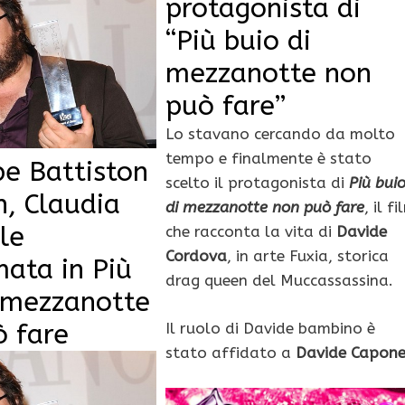
protagonista di
“Più buio di
mezzanotte non
può fare”
Lo stavano cercando da molto
tempo e finalmente è stato
e Battiston
scelto il protagonista di
Più bui
n, Claudia
di mezzanotte non può fare
, il fi
le
che racconta la vita di
Davide
Cordova
, in arte Fuxia, storica
ata in Più
drag queen del Muccassassina.
i mezzanotte
ò fare
Il ruolo di Davide bambino è
stato affidato a
Davide Capon