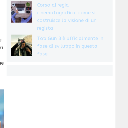
Corso di regia
cinematografica: come si
costruisce la visione di un
regista
Top Gun 3 è ufficialmente in
e
fase di sviluppo in questa
ri
fase
he