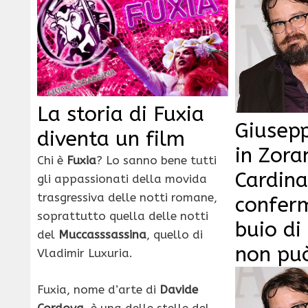
La storia di Fuxia
Giusepp
diventa un film
in Zora
Chi è
Fuxia
? Lo sanno bene tutti
Cardina
gli appassionati della movida
trasgressiva delle notti romane,
conferm
soprattutto quella delle notti
buio d
del
Muccasssassina
, quello di
non pu
Vladimir Luxuria.
Fuxia, nome d’arte di
Davide
Cordova
, è una delle stelle del