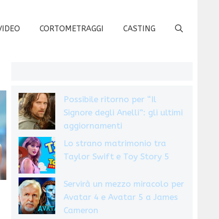
VIDEO
CORTOMETRAGGI
CASTING
Possibile ritorno per “Il
Signore degli Anelli”: gli ultimi
aggiornamenti
Lo strano matrimonio tra
Taylor Swift e Toy Story 5
Servirà un mezzo miracolo per
Avatar 4 e Avatar 5 a James
Cameron