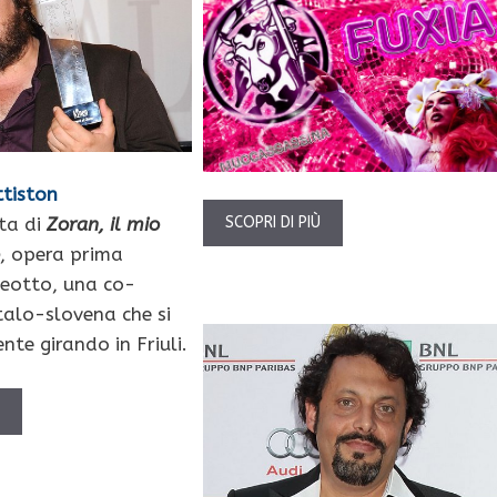
tiston
ta di
Zoran, il mio
SCOPRI DI PIÙ
o
, opera prima
eotto, una co-
talo-slovena che si
te girando in Friuli.
Ù