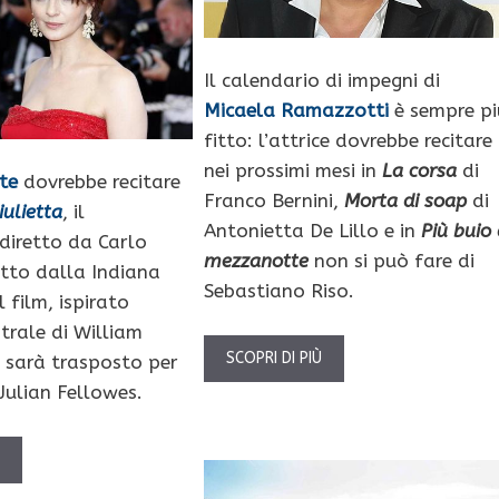
Il calendario di impegni di
Micaela Ramazzotti
è sempre pi
fitto: l’attrice dovrebbe recitare
nei prossimi mesi in
La corsa
di
te
dovrebbe recitare
Franco Bernini,
Morta di soap
di
ulietta
, il
Antonietta De Lillo e in
Più buio 
diretto da Carlo
mezzanotte
non si può fare di
otto dalla Indiana
Sebastiano Riso.
l film, ispirato
trale di William
SCOPRI DI PIÙ
 sarà trasposto per
Julian Fellowes.
Ù