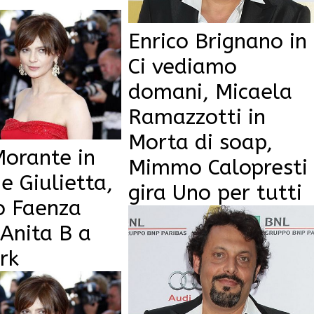
Enrico Brignano in
Ci vediamo
domani, Micaela
Ramazzotti in
Morta di soap,
Morante in
Mimmo Calopresti
 Giulietta,
gira Uno per tutti
o Faenza
 Anita B a
rk