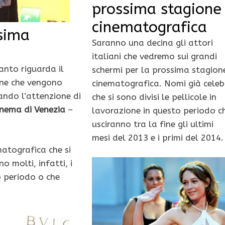
prossima stagione
cinematografica
ssima
Saranno una decina gli attori
italiani che vedremo sui grandi
nto riguarda il
schermi per la prossima stagion
egne che vengono
cinematografica. Nomi già celeb
ando l’attenzione di
che si sono divisi le pellicole in
inema di Venezia
–
lavorazione in questo periodo c
usciranno tra la fine gli ultimi
mesi del 2013 e i primi del 2014.
atografica che si
 molti, infatti, i
to periodo o che