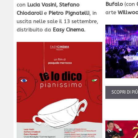
Bufalo
(con
con
Lucia Vasini, Stefano
arte
Willwo
Chiodaroli
e
Pietro Pignatelli
, in
uscita nelle sale il 13 settembre,
distribuito da
Easy Cinema
.
SCOPRI DI PI