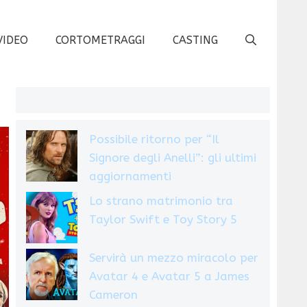
VIDEO
CORTOMETRAGGI
CASTING
Possibile ritorno per “Il
Signore degli Anelli”: gli ultimi
aggiornamenti
Lo strano matrimonio tra
Taylor Swift e Toy Story 5
Servirà un mezzo miracolo per
Avatar 4 e Avatar 5 a James
Cameron