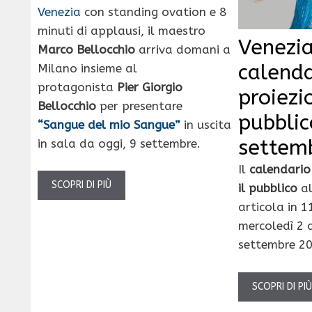
Venezia
con standing ovation e 8
minuti di applausi, il maestro
Venezia
Marco Bellocchio
arriva domani a
calenda
Milano insieme al
protagonista
Pier Giorgio
proiezio
Bellocchio
per presentare
pubblic
“Sangue del mio Sangue”
in uscita
settem
in sala da oggi, 9 settembre.
Il
calendario 
SCOPRI DI PIÙ
il pubblico
al
articola in 1
mercoledì 2 
settembre 20
SCOPRI DI PI