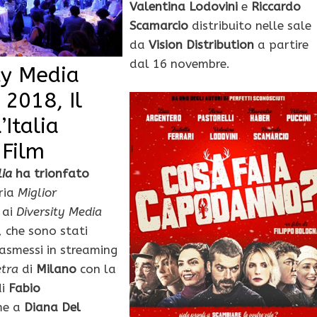
Valentina Lodovini
e
Riccardo
Scamarcio
distribuito nelle sale
da
Vision Distribution
a partire
dal 16 novembre.
ty Media
2018, Il
’Italia
 Film
lia
ha trionfato
ria
Miglior
 ai
Diversity Media
,
che sono stati
rasmessi in streaming
etra
di
Milano
con la
di
Fabio
me a
Diana Del