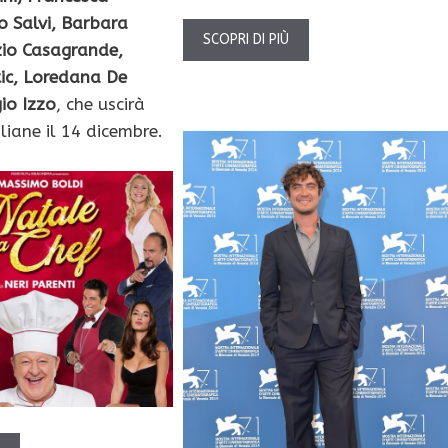
o Salvi, Barbara
SCOPRI DI PIÙ
zio Casagrande,
ic, Loredana De
io Izzo
, che uscirà
aliane il 14 dicembre.