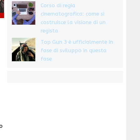
Corso di regia
cinematografica: come si
costruisce la visione di un
regista
Top Gun 3 è ufficialmente in
fase di sviluppo in questa
fase
o