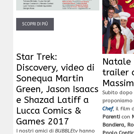
SCOPRI DI PIÙ
Star Trek:
Natale 
Discovery, video di
trailer
Sonequa Martin
Massim
Green, Jason Isaacs
Subito dopo i
e Shazad Latiff a
proponiamo i
Lucca Comics &
Chef
, il film
Parenti
con
Games 2017
Bandiera, Ro
I nostri amici di
BUBBLEtv
hanno
Paolo Contic