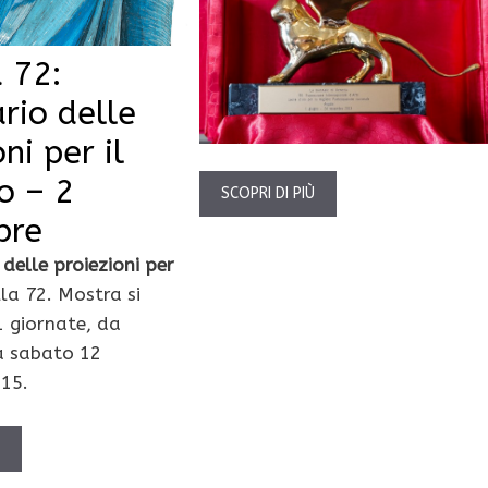
 72:
rio delle
ni per il
o – 2
SCOPRI DI PIÙ
bre
delle proiezioni per
la 72. Mostra si
1 giornate, da
a sabato 12
15.
Ù