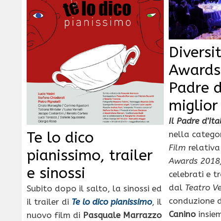
Diversi
Awards 
Padre d
miglior
Il Padre d’Ita
Te lo dico
nella catego
Film
relativa
pianissimo, trailer
Awards 2018
e sinossi
celebrati e t
dal
Teatro V
Subito dopo il salto, la sinossi ed
conduzione 
il trailer di
Te lo dico pianissimo
, il
Canino
insie
nuovo film di
Pasquale Marrazzo