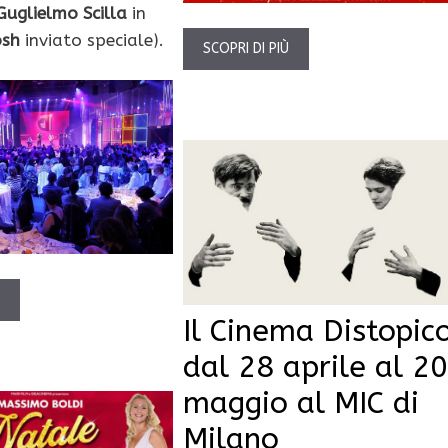
Guglielmo Scilla
in
osh
inviato speciale).
SCOPRI DI PIÙ
Ù
Il Cinema Distopico
dal 28 aprile al 20
maggio al MIC di
Milano