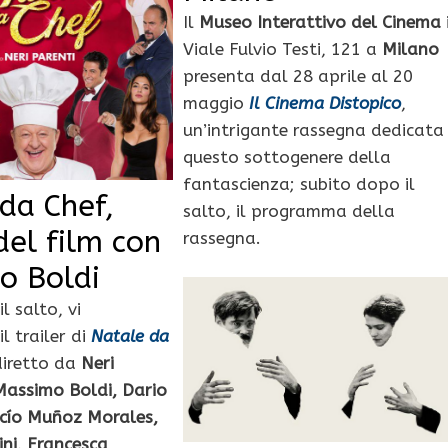
Il
Museo Interattivo del Cinema
Viale Fulvio Testi, 121 a
Milano
presenta dal 28 aprile al 20
maggio
Il Cinema Distopico
,
un’intrigante rassegna dedicata
questo sottogenere della
fantascienza; subito dopo il
da Chef,
salto, il programma della
 del film con
rassegna.
o Boldi
l salto, vi
l trailer di
Natale da
 diretto da
Neri
Massimo Boldi, Dario
cío Muñoz Morales,
ini, Francesca