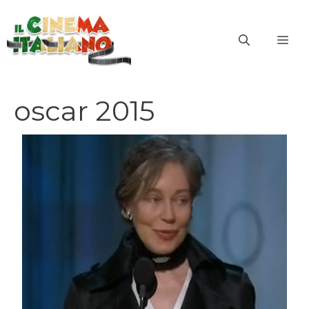
Vai
al
ME
contenuto
oscar 2015