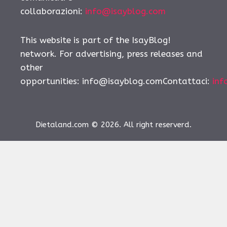
collaborazioni:
info@isayblog.com
This website is part of the IsayBlog!
network. For advertising, press releases and
other
opportunities:
info@isayblog.comContattaci
:
inf
Dietaland.com © 2026. All right reserverd.