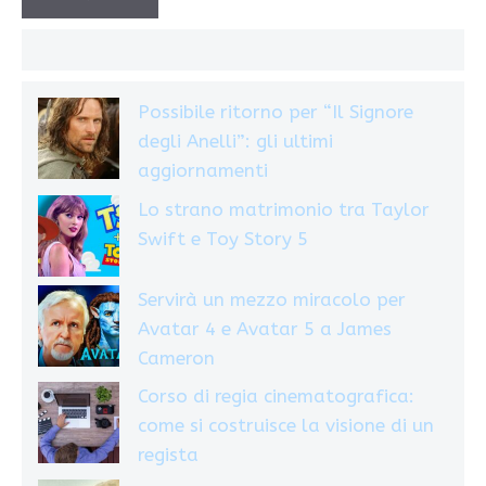
Possibile ritorno per “Il Signore
degli Anelli”: gli ultimi
aggiornamenti
Lo strano matrimonio tra Taylor
Swift e Toy Story 5
Servirà un mezzo miracolo per
Avatar 4 e Avatar 5 a James
Cameron
Corso di regia cinematografica:
come si costruisce la visione di un
regista