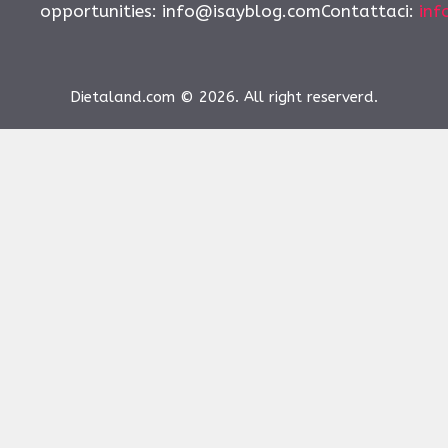
opportunities:
info@isayblog.comContattaci
:
inf
Dietaland.com © 2026. All right reserverd.