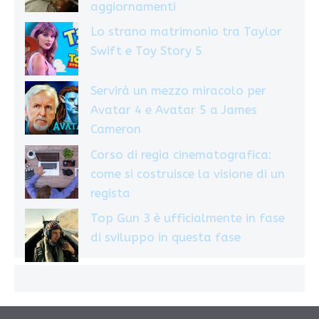
aggiornamenti
Lo strano matrimonio tra Taylor
Swift e Toy Story 5
Servirà un mezzo miracolo per
Avatar 4 e Avatar 5 a James
Cameron
Corso di regia cinematografica:
come si costruisce la visione di un
regista
Top Gun 3 è ufficialmente in fase
di sviluppo in questa fase