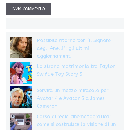
Possibile ritorno per “Il Signore
degli Anelli”: gli ultimi
aggiornamenti
Lo strano matrimonio tra Taylor
Swift e Toy Story 5
Servirà un mezzo miracolo per
Avatar 4 e Avatar 5 a James
Cameron
Corso di regia cinematografica:
come si costruisce la visione di un