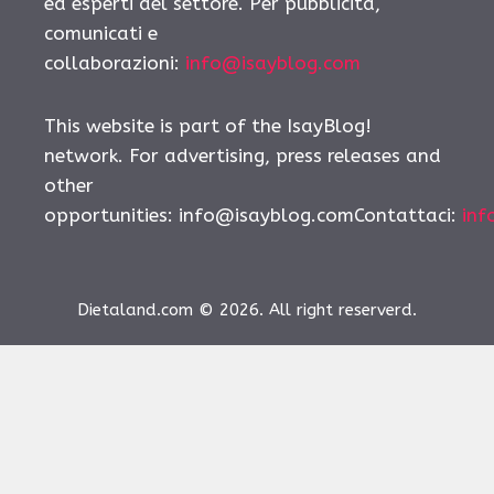
ed esperti del settore. Per pubblicità,
comunicati e
collaborazioni:
info@isayblog.com
This website is part of the IsayBlog!
network. For advertising, press releases and
other
opportunities:
info@isayblog.comContattaci
:
inf
Dietaland.com © 2026. All right reserverd.