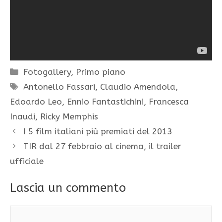
Categorie
Fotogallery
,
Primo piano
Tag
Antonello Fassari
,
Claudio Amendola
,
Edoardo Leo
,
Ennio Fantastichini
,
Francesca
Inaudi
,
Ricky Memphis
I 5 film italiani più premiati del 2013
TIR dal 27 febbraio al cinema, il trailer
ufficiale
Lascia un commento
Commento