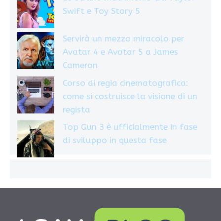
Swift e Toy Story 5
Servirà un mezzo miracolo per
Avatar 4 e Avatar 5 a James
Cameron
Corso di regia cinematografica:
come si costruisce la visione di un
regista
Top Gun 3 è ufficialmente in fase
di sviluppo in questa fase