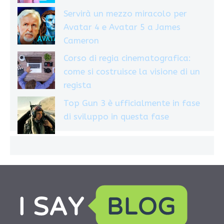
Servirà un mezzo miracolo per
Avatar 4 e Avatar 5 a James
Cameron
Corso di regia cinematografica:
come si costruisce la visione di un
regista
Top Gun 3 è ufficialmente in fase
di sviluppo in questa fase