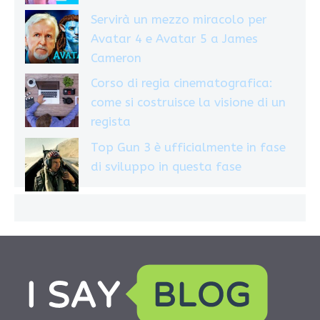
Servirà un mezzo miracolo per
Avatar 4 e Avatar 5 a James
Cameron
Corso di regia cinematografica:
come si costruisce la visione di un
regista
Top Gun 3 è ufficialmente in fase
di sviluppo in questa fase