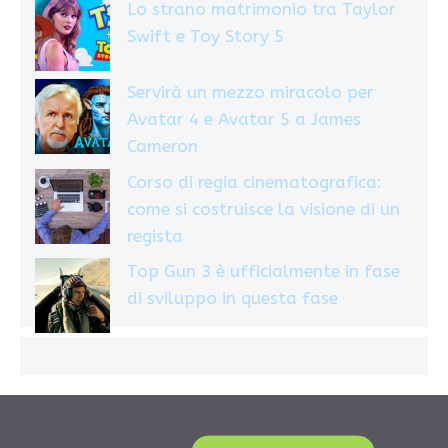
Lo strano matrimonio tra Taylor
Swift e Toy Story 5
Servirà un mezzo miracolo per
Avatar 4 e Avatar 5 a James
Cameron
Corso di regia cinematografica:
come si costruisce la visione di un
regista
Top Gun 3 è ufficialmente in fase
di sviluppo in questa fase