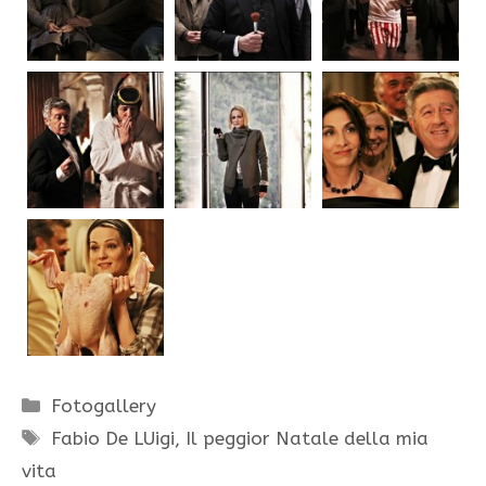
Categorie
Fotogallery
Tag
Fabio De LUigi
,
Il peggior Natale della mia
vita