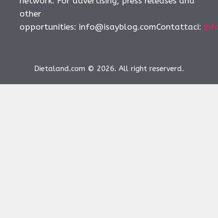
network. For advertising, press releases and
other
opportunities:
info@isayblog.comContattaci
:
inf
Dietaland.com © 2026. All right reserverd.