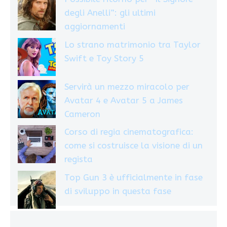
degli Anelli”: gli ultimi
aggiornamenti
Lo strano matrimonio tra Taylor
Swift e Toy Story 5
Servirà un mezzo miracolo per
Avatar 4 e Avatar 5 a James
Cameron
Corso di regia cinematografica:
come si costruisce la visione di un
regista
Top Gun 3 è ufficialmente in fase
di sviluppo in questa fase