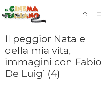
Vai
al
ME
contenuto
Il peggior Natale
della mia vita,
immagini con Fabio
De Luigi (4)