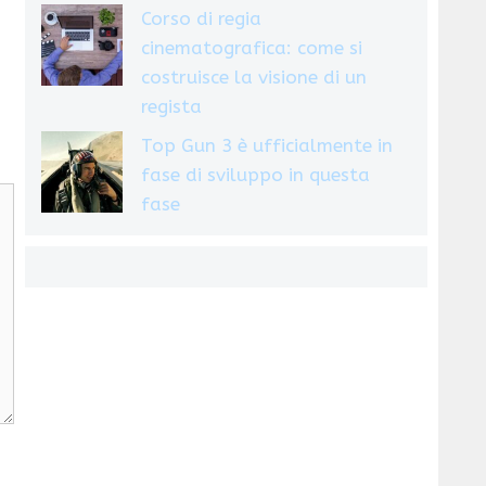
Corso di regia
cinematografica: come si
costruisce la visione di un
regista
Top Gun 3 è ufficialmente in
fase di sviluppo in questa
fase