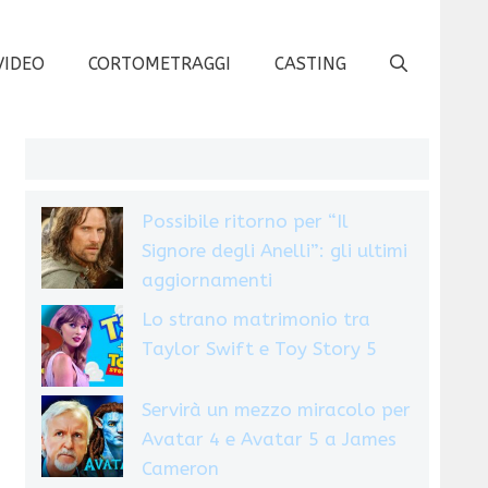
VIDEO
CORTOMETRAGGI
CASTING
Possibile ritorno per “Il
Signore degli Anelli”: gli ultimi
aggiornamenti
Lo strano matrimonio tra
Taylor Swift e Toy Story 5
Servirà un mezzo miracolo per
Avatar 4 e Avatar 5 a James
Cameron