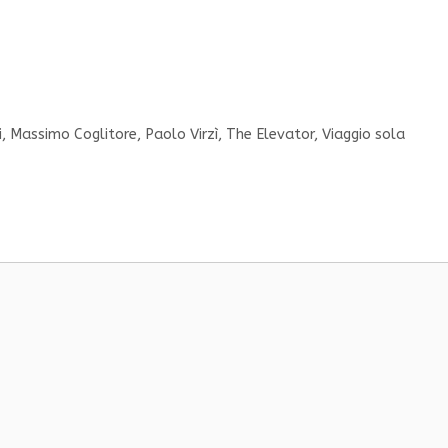
i
,
Massimo Coglitore
,
Paolo Virzì
,
The Elevator
,
Viaggio sola