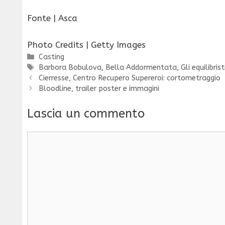
Fonte | Asca
Photo Credits | Getty Images
Categorie
Casting
Tag
Barbora Bobulova
,
Bella Addormentata
,
Gli equilibrist
Cierresse, Centro Recupero Supereroi: cortometraggio
Bloodline, trailer poster e immagini
Lascia un commento
Commento