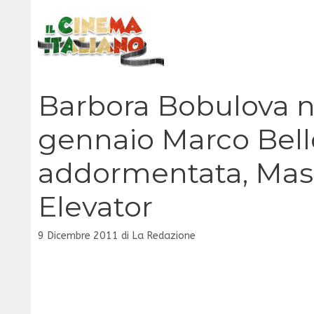
Vai
al
contenuto
Barbora Bobulova ne 
gennaio Marco Bello
addormentata, Mas
Elevator
9 Dicembre 2011
di
La Redazione