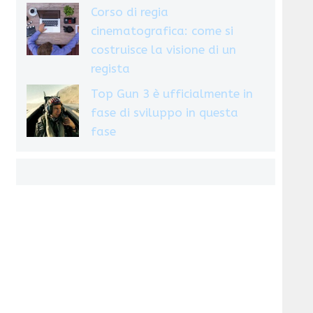
Corso di regia
cinematografica: come si
costruisce la visione di un
regista
Top Gun 3 è ufficialmente in
fase di sviluppo in questa
fase