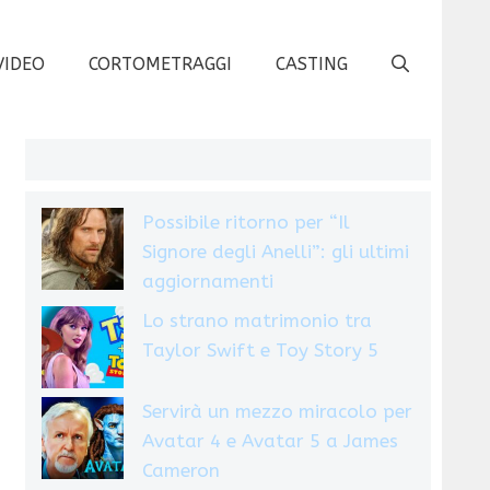
VIDEO
CORTOMETRAGGI
CASTING
Possibile ritorno per “Il
Signore degli Anelli”: gli ultimi
aggiornamenti
Lo strano matrimonio tra
Taylor Swift e Toy Story 5
Servirà un mezzo miracolo per
Avatar 4 e Avatar 5 a James
Cameron