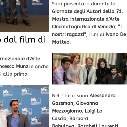
Sarà presentato durante le
Giornate degli Autori della 71.
Mostra Internazionale d’Arte
Cinematografica di Venezia
,
“I
nostri ragazzi”
, film di
Ivano De
 dal film di
Matteo.
rnazionale d’Arte
ncesco Munzi
è anche
i alla prima.
Nel film ci sono
Alessandro
Gassman, Giovanna
Mezzogiorno, Luigi Lo
Cascio, Barbora
Bobulova, Rosabell Laurenti