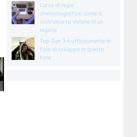
Corso di regia
cinematografica: come si
costruisce la visione di un
regista
Top Gun 3 è ufficialmente in
fase di sviluppo in questa
fase