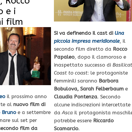
o, Rocco
 e i
i film
Si va definendo il cast di
Una
piccola impresa meridionale
, il
secondo film diretto da
Rocco
Papaleo
, dopo il clamoroso e
inaspettato successo di
Basilica
Coast to coast
: le protagoniste
femminili saranno
Barbora
Bobulova, Sarah Felberbaum
e
eo
il prossimo anno
Claudia Pontenza
. Secondo
rte al
nuovo film di
alcune indiscrezioni intercettate
o Bruno
e a settembre
da
Asca
il protagonista maschil
nare sul set per
potrebbe essere
Riccardo
secondo film da
Scamarcio
.