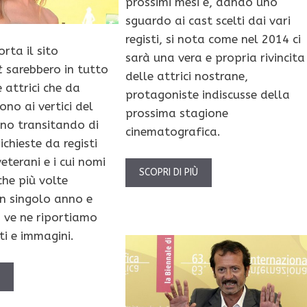
prossimi mesi e, dando uno
sguardo ai cast scelti dai vari
registi, si nota come nel 2014 ci
rta il sito
sarà una vera e propria rivincita
t
sarebbero in tutto
delle attrici nostrane,
 attrici che da
protagoniste indiscusse della
sono ai vertici del
prossima stagione
ano transitando di
cinematografica.
richieste da registi
veterani e i cui nomi
SCOPRI DI PIÙ
che più volte
un singolo anno e
o ve ne riportiamo
ti e immagini.
Ù