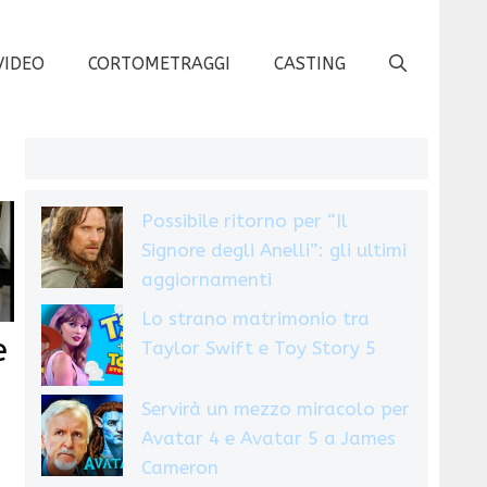
VIDEO
CORTOMETRAGGI
CASTING
Possibile ritorno per “Il
Signore degli Anelli”: gli ultimi
aggiornamenti
Lo strano matrimonio tra
e
Taylor Swift e Toy Story 5
Servirà un mezzo miracolo per
Avatar 4 e Avatar 5 a James
Cameron