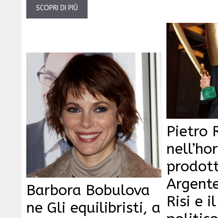
SCOPRI DI PIÙ
Pietro
nell’ho
prodot
Argent
Barbora Bobulova
Risi e i
ne Gli equilibristi, a