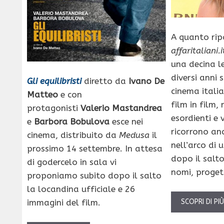
A quanto ripo
affaritaliani.i
una decina le
diversi anni 
Gli equilibristi
diretto da
Ivano De
cinema itali
Matteo
e con
film in film, 
protagonisti
Valerio Mastandrea
esordienti e 
e
Barbora Bobulova
esce nei
ricorrono an
cinema, distribuito da
Medusa
il
nell’arco di 
prossimo 14 settembre. In attesa
dopo il salt
di godercelo in sala vi
nomi, proget
proponiamo subito dopo il salto
la locandina ufficiale e 26
immagini del film.
SCOPRI DI PI