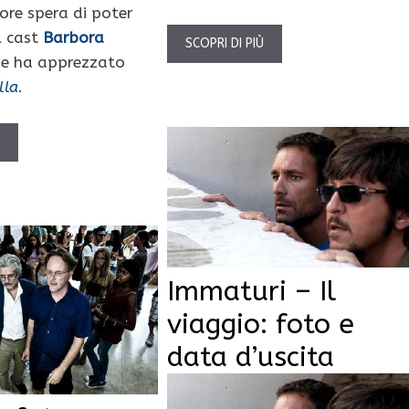
tore spera di poter
l cast
Barbora
SCOPRI DI PIÙ
he ha apprezzato
lla
.
Ù
Immaturi – Il
viaggio: foto e
data d’uscita