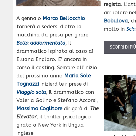
regista
. L’at
arruolare ne
A gennaio
Marco Bellocchio
Bobulova
, c
tornerà a sedersi dietro la
molto in
Scia
macchina da presa per girare
Bella addormentata
, il
SCOPRI DI PI
drammatico ispirato al caso di
Eluana Englaro. E’ ancora in
corso il casting. Sempre all’inizio
del prossimo anno
Maria Sole
Tognazzi
inizierà le riprese di
Viaggio sola
, il drammatico con
Valeria Golino e Stefano Accorsi,
Massimo Coglitore
dirigerà di
The
Elevator
, il thriller psicologico
girato a New York in lingua
inglese.