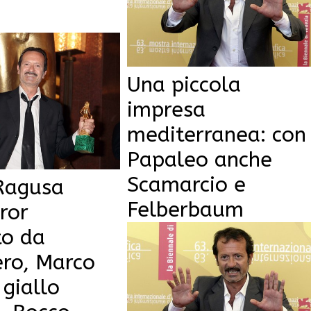
Una piccola
impresa
mediterranea: con
Papaleo anche
Scamarcio e
 Ragusa
Felberbaum
rror
to da
ero, Marco
l giallo