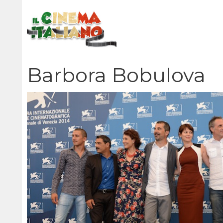
Vai
al
contenuto
Barbora Bobulova