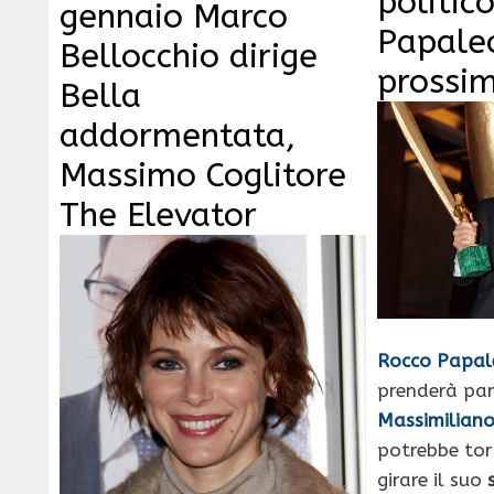
politic
gennaio Marco
Papaleo
Bellocchio dirige
prossim
Bella
addormentata,
Massimo Coglitore
The Elevator
Rocco Papal
prenderà pa
Massimilian
potrebbe tor
girare il suo