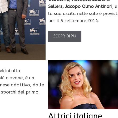
Sellers, Jacopo Olmo Antinori
, e
la sua uscita nelle sale è previs
per il 5 settembre 2014.
SCOPRI DI PIÙ
vicini alla
più giovane, è un
anese adottivo, dalle
 sporchi del primo.
Attrici italiane,