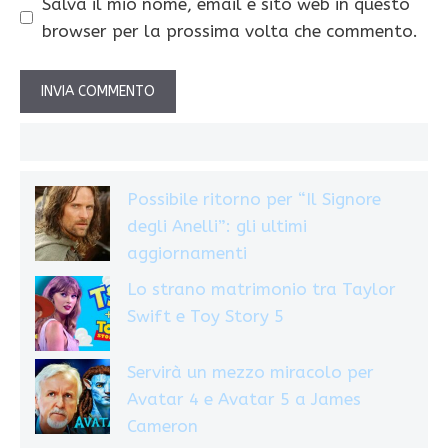
Salva il mio nome, email e sito web in questo
browser per la prossima volta che commento.
Possibile ritorno per “Il Signore
degli Anelli”: gli ultimi
aggiornamenti
Lo strano matrimonio tra Taylor
Swift e Toy Story 5
Servirà un mezzo miracolo per
Avatar 4 e Avatar 5 a James
Cameron