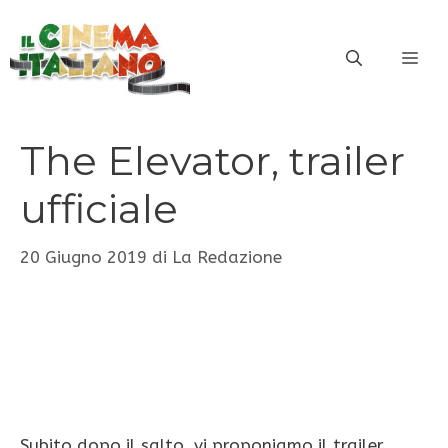
Vai
al
ME
contenuto
The Elevator, trailer
ufficiale
20 Giugno 2019
di
La Redazione
Subito dopo il salto, vi proponiamo il trailer