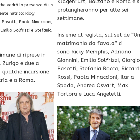
Klagenfurt, Bolzano e Roma e s
 che vedrà la presenza di un
prolungheranno per alte sei
nte nutrito: Ricky
settimane.
 Pasotti, Paola Minaccioni,
 Emilio Solfrizzi e Stefania
Insieme al regista, sul set de “U
matrimonio da favola” ci
sono Ricky Memphis, Adriano
imane di riprese in
Giannini, Emilio Solfrizzi, Giorgio
a Zurigo e due a
Pasotti, Stefania Rocca, Riccar
 qualche incursione
Rossi, Paola Minaccioni, Ilaria
tria e a Roma.
Spada, Andrea Osvart, Max
Tortora e Luca Angeletti.