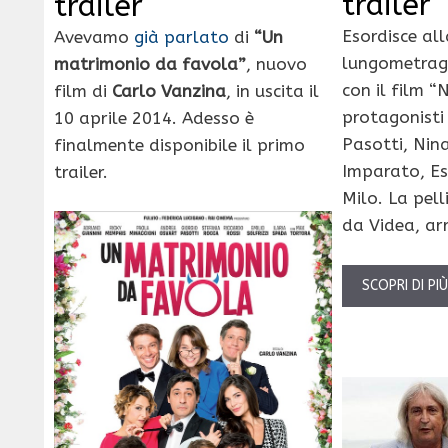
trailer
trailer
Esordisce all
Avevamo
già parlato
di
“Un
lungometragg
matrimonio da favola”
, nuovo
con il film 
film di
Carlo Vanzina
, in uscita il
protagonisti
10 aprile 2014. Adesso è
Pasotti, Nina
finalmente disponibile il primo
Imparato, Es
trailer.
Milo. La pell
da Videa, arr
SCOPRI DI PI