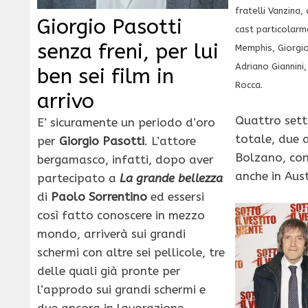
fratelli Vanzina,
Giorgio Pasotti
cast particolarme
senza freni, per lui
Memphis, Giorgio
Adriano Giannini,
ben sei film in
Rocca.
arrivo
Quattro sett
E’ sicuramente un periodo d’oro
totale, due 
per
Giorgio Pasotti
. L’attore
Bolzano, con
bergamasco, infatti, dopo aver
anche in Aus
partecipato a
La grande bellezza
di
Paolo Sorrentino
ed essersi
così fatto conoscere in mezzo
mondo, arriverà sui grandi
schermi con altre sei pellicole, tre
delle quali già pronte per
l’approdo sui grandi schermi e