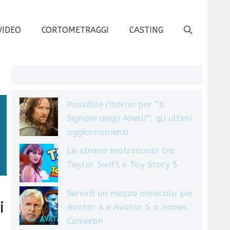
VIDEO
CORTOMETRAGGI
CASTING
Possibile ritorno per “Il
Signore degli Anelli”: gli ultimi
aggiornamenti
Lo strano matrimonio tra
Taylor Swift e Toy Story 5
Servirà un mezzo miracolo per
i
Avatar 4 e Avatar 5 a James
Cameron