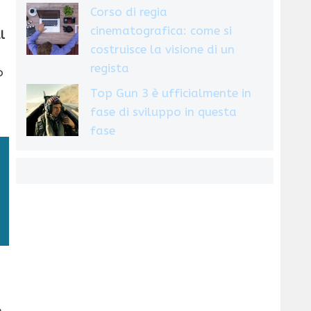
Corso di regia
cinematografica: come si
l
costruisce la visione di un
regista
o
Top Gun 3 è ufficialmente in
fase di sviluppo in questa
fase
e