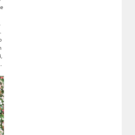
le
l
.
p
n
,
.