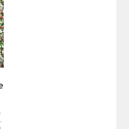
e
n
.
i