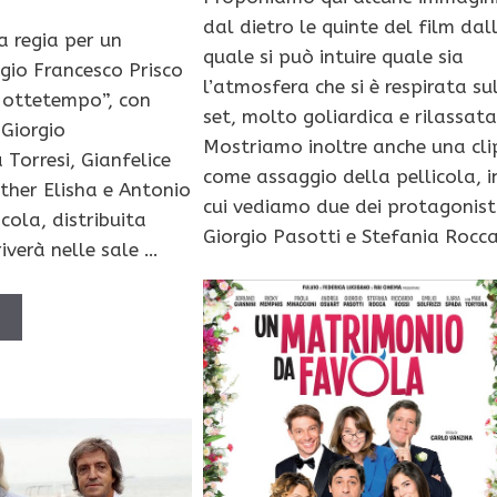
dal dietro le quinte del film dal
a regia per un
quale si può intuire quale sia
io Francesco Prisco
l’atmosfera che si è respirata su
“Nottetempo”, con
set, molto goliardica e rilassata
 Giorgio
Mostriamo inoltre anche una cli
 Torresi, Gianfelice
come assaggio della pellicola, i
ther Elisha e Antonio
cui vediamo due dei protagonisti
icola, distribuita
Giorgio Pasotti e Stefania Rocca
iverà nelle sale …
Ù