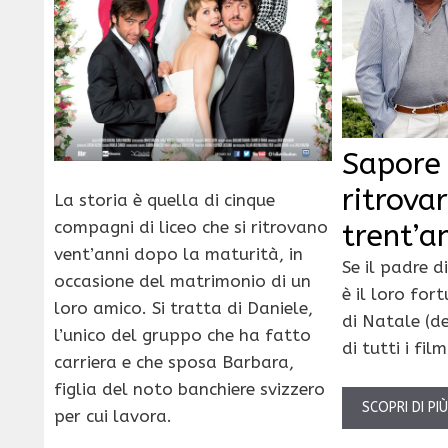
Sapore 
ritrova
La storia è quella di cinque
compagni di liceo che si ritrovano
trent’a
vent’anni dopo la maturità, in
Se il padre d
occasione del matrimonio di un
è il loro fo
loro amico. Si tratta di Daniele,
di Natale (de
l’unico del gruppo che ha fatto
di tutti i fi
carriera e che sposa Barbara,
figlia del noto banchiere svizzero
SCOPRI DI PI
per cui lavora.