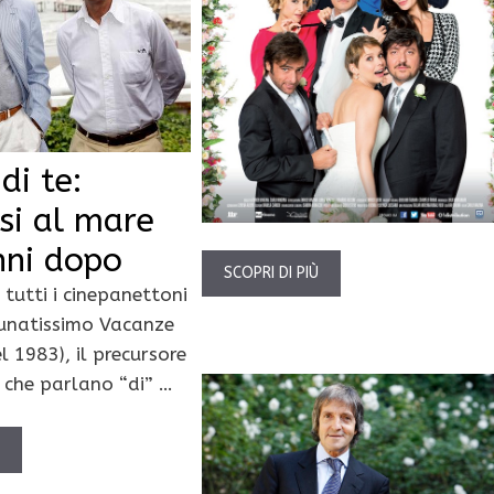
di te:
rsi al mare
nni dopo
SCOPRI DI PIÙ
i tutti i cinepanettoni
rtunatissimo Vacanze
l 1983), il precursore
lm che parlano “di” …
Ù