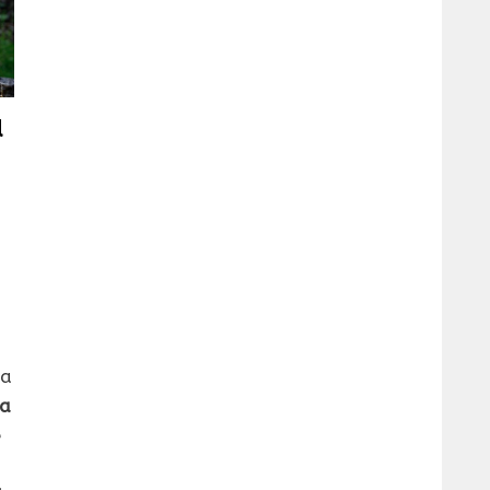
a
la
da
e