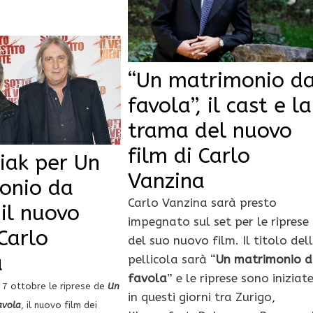
“Un matrimonio d
favola”, il cast e la
trama del nuovo
film di Carlo
iak per Un
Vanzina
onio da
Carlo Vanzina sarà presto
 il nuovo
impegnato sul set per le riprese
 Carlo
del suo nuovo film. Il titolo del
a
pellicola sarà “
Un matrimonio 
favola
” e le riprese sono iniziat
l
7 ottobre le riprese de
Un
in questi giorni tra Zurigo,
avola
, il nuovo film dei