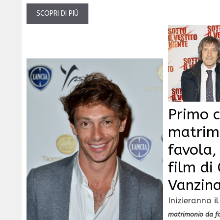
SCOPRI DI PIÙ
Primo c
matrim
favola,
film di
Vanzin
Inizieranno i
matrimonio da f