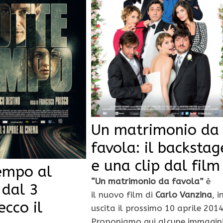
Un matrimonio da
favola: il backstag
e una clip dal film
empo al
“Un matrimonio da favola”
è
 dal 3
il nuovo film di
Carlo Vanzina
, i
ecco il
uscita il prossimo 10 aprile 2014
Proponiamo qui alcune immagin