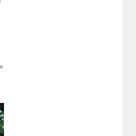
i
n
do