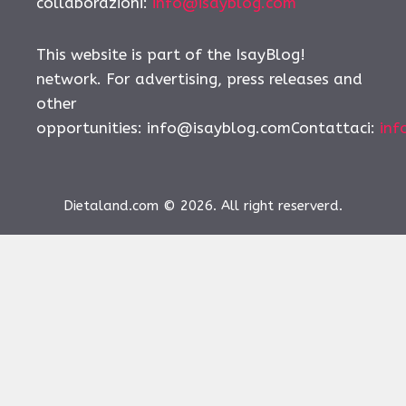
collaborazioni:
info@isayblog.com
This website is part of the IsayBlog!
network. For advertising, press releases and
other
opportunities:
info@isayblog.comContattaci
:
inf
Dietaland.com © 2026. All right reserverd.