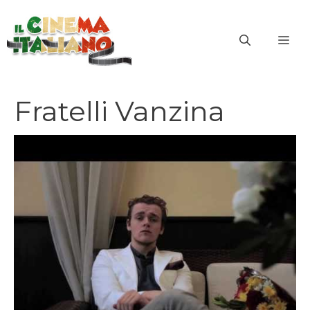
Vai
al
ME
contenuto
Fratelli Vanzina