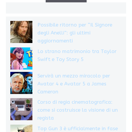
Possibile ritorno per “Il Signore
degli Anelli”: gli ultimi
aggiornamenti
Lo strano matrimonio tra Taylor
Swift e Toy Story 5
Servirà un mezzo miracolo per
Avatar 4 e Avatar 5 a James
Cameron
Corso di regia cinematografica:
come si costruisce la visione di un
regista
Top Gun 3 è ufficialmente in fase