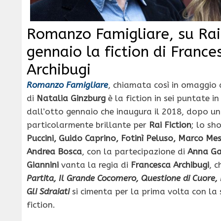
Romanzo Famigliare, su Rai 
gennaio la fiction di France
Archibugi
Romanzo Famigliare
, chiamata così in omaggio
di
Natalia Ginzburg
è la fiction in sei puntate i
dall’otto gennaio che inaugura il 2018, dopo u
particolarmente brillante per
Rai Fiction
; lo s
Puccini, Guido Caprino, Fotinì Peluso, Marco Mes
Andrea Bosca
, con la partecipazione di
Anna Ga
Giannini
vanta la regia di
Francesca Archibugi
, 
Partita, Il Grande Cocomero, Questione di Cuore, 
Gli Sdraiati
si cimenta per la prima volta con la 
fiction.