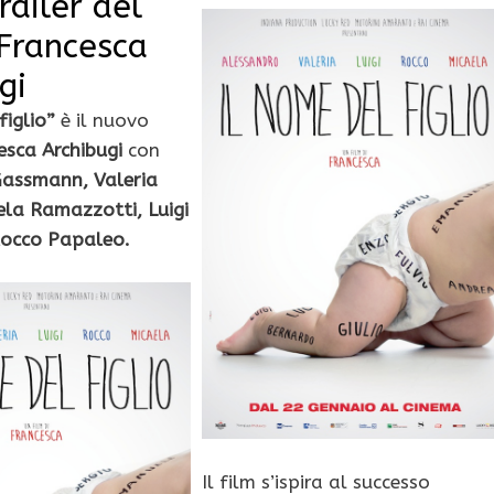
railer del
 Francesca
gi
figlio”
è il nuovo
esca Archibugi
con
Gassmann, Valeria
ela Ramazzotti, Luigi
Rocco Papaleo.
Il film s’ispira al successo