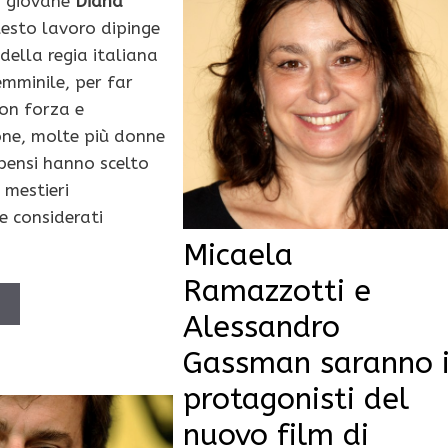
a giovane
Diana
uesto lavoro dipinge
della regia italiana
emminile, per far
con forza e
ne, molte più donne
 pensi hanno scelto
 mestieri
 considerati
Micaela
Ramazzotti e
Ù
Alessandro
Gassman saranno 
protagonisti del
nuovo film di