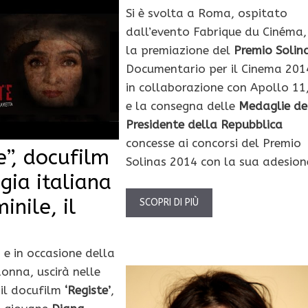
Si è svolta a Roma, ospitato
dall’evento Fabrique du Cinéma,
la premiazione del
Premio Solin
Documentario per il Cinema 201
in collaborazione con Apollo 11
e la consegna delle
Medaglie de
Presidente della Repubblica
concesse ai concorsi del Premio
e”, docufilm
Solinas 2014 con la sua adesion
egia italiana
inile, il
SCOPRI DI PIÙ
 e in occasione della
donna, uscirà nelle
 il docufilm
‘Registe’
,