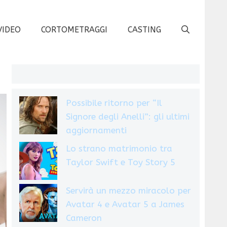
VIDEO
CORTOMETRAGGI
CASTING
Possibile ritorno per “Il
Signore degli Anelli”: gli ultimi
aggiornamenti
Lo strano matrimonio tra
Taylor Swift e Toy Story 5
Servirà un mezzo miracolo per
Avatar 4 e Avatar 5 a James
Cameron