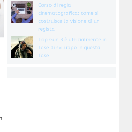
Corso di regia
cinematografica: come si
costruisce la visione di un
regista
Top Gun 3 è ufficialmente in
fase di sviluppo in questa
fase
m
,