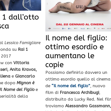
1 dall’otto
sca
Il nome del figlio:
 al
Lessico Famigliare
ottimo esordio e
n onda su
Rai 1
aumentano le
n 2017
copie
how con
Vittoria
seri, Anita Kravos,
Possiamo definirlo davvero un
liena
e
Giancarlo
ottimo esordio quello al cinema
che dopo
Mignon è
de
“Il nome del figlio”
, nuovo
Il Nome del Figlio
e
film di
Francesca Archibugi
,
serialità della
distribuito da Lucky Red. Nel fil
troviamo
Alessandro Gassmann