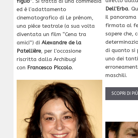
diretto dall
figlio”
. Si tratta di una commedia
Dell’Erba
. Q
ed è l’adattamento
il panorama 
cinematografico di Le prénom,
firmata al f
una piéce teatrale (a sua volta
sapere che, 
diventata un film “Cena tra
determinazio
amici”) di
Alexandre de la
di quanto si
Patellière
, per l’occasione
uno dei tanti
riscritta dalla Archibugi
erroneamente
con
Francesco Piccolo
.
maschili.
SCOPRI DI PI