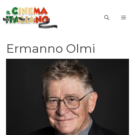
Vai
al
ME
contenuto
Ermanno Olmi