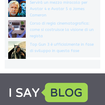
Servirà un mezzo miracolo per
Avatar 4 e Avatar 5 a James
Cameron
Corso di regia cinematografica:
come si costruisce la visione di un
regista
Top Gun 3 è ufficialmente in fase
di sviluppo in questa fase