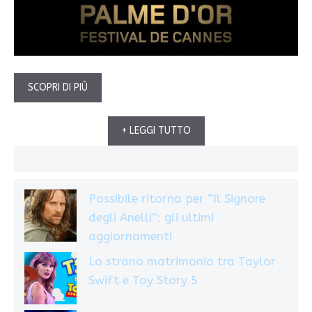
SCOPRI DI PIÙ
+ LEGGI TUTTO
Possibile ritorno per “Il Signore
degli Anelli”: gli ultimi
aggiornamenti
Lo strano matrimonio tra Taylor
Swift e Toy Story 5