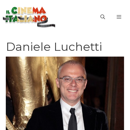
Vai
al
ME
contenuto
Daniele Luchetti