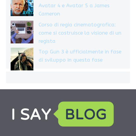
Avatar 4 e Avatar 5 a James
Cameron
Corso di regia cinematografica:
come si costruisce la visione di un
regista
Top Gun 3 è ufficialmente in fase
di sviluppo in questa fase