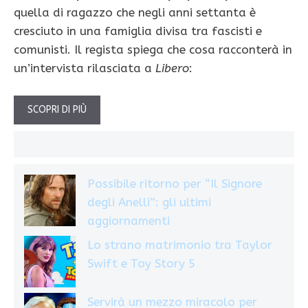
quella di ragazzo che negli anni settanta è
cresciuto in una famiglia divisa tra fascisti e
comunisti. Il regista spiega che cosa racconterà in
un’intervista rilasciata a
Libero
:
SCOPRI DI PIÙ
Possibile ritorno per “Il Signore
degli Anelli”: gli ultimi
aggiornamenti
Lo strano matrimonio tra Taylor
Swift e Toy Story 5
Servirà un mezzo miracolo per