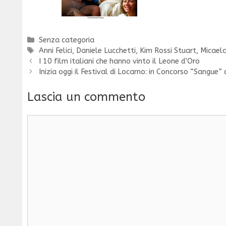
Categorie
Senza categoria
Tag
Anni Felici
,
Daniele Lucchetti
,
Kim Rossi Stuart
,
Micael
I 10 film italiani che hanno vinto il Leone d’Oro
Inizia oggi il Festival di Locarno: in Concorso “Sangue”
Lascia un commento
Commento