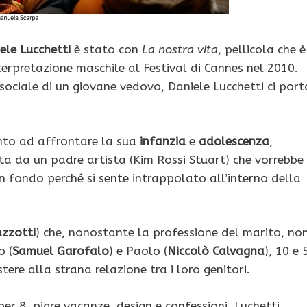
ele Lucchetti
è stato con
La nostra vita
, pellicola che è
terpretazione maschile al Festival di Cannes nel 2010.
sociale di un giovane vedovo, Daniele Lucchetti ci port
ronto ad affrontare la sua
infanzia
e
adolescenza
,
a da un padre artista (Kim Rossi Stuart) che vorrebbe
n fondo perché si sente intrappolato all’interno della
zzotti
) che, nonostante la professione del marito, no
o (
Samuel Garofalo
) e Paolo (
Niccolò Calvagna
), 10 e 
tere alla strana relazione tra i loro genitori.
uper 8, pigre vacanze, design e confessioni, Luchetti