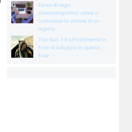
à
Corso di regia
cinematografica: come si
costruisce la visione di un
regista
Top Gun 3 è ufficialmente in
fase di sviluppo in questa
fase