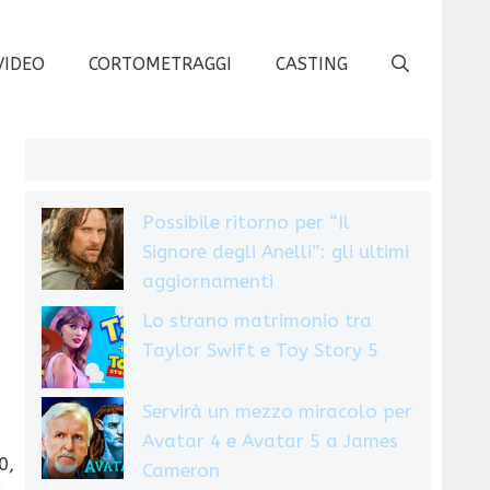
VIDEO
CORTOMETRAGGI
CASTING
Possibile ritorno per “Il
Signore degli Anelli”: gli ultimi
aggiornamenti
Lo strano matrimonio tra
Taylor Swift e Toy Story 5
Servirà un mezzo miracolo per
Avatar 4 e Avatar 5 a James
0,
Cameron