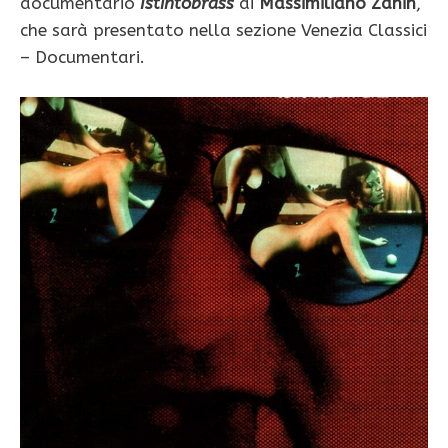
documentario
Istintobrass
di
Massimiliano Zanin
,
che sarà presentato nella sezione Venezia Classici
– Documentari.