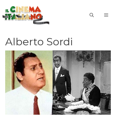
Vai
al
ME
contenuto
Alberto Sordi