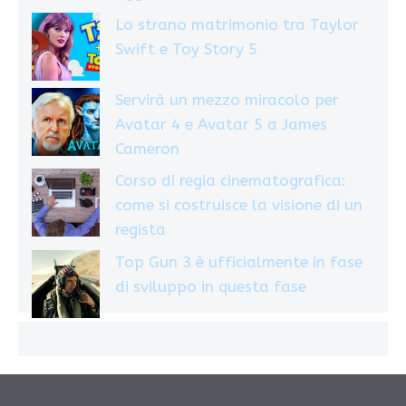
Lo strano matrimonio tra Taylor
Swift e Toy Story 5
Servirà un mezzo miracolo per
Avatar 4 e Avatar 5 a James
Cameron
Corso di regia cinematografica:
come si costruisce la visione di un
regista
Top Gun 3 è ufficialmente in fase
di sviluppo in questa fase