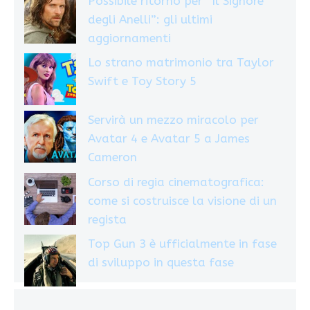
Possibile ritorno per “Il Signore
degli Anelli”: gli ultimi
aggiornamenti
Lo strano matrimonio tra Taylor
Swift e Toy Story 5
Servirà un mezzo miracolo per
Avatar 4 e Avatar 5 a James
Cameron
Corso di regia cinematografica:
come si costruisce la visione di un
regista
Top Gun 3 è ufficialmente in fase
di sviluppo in questa fase