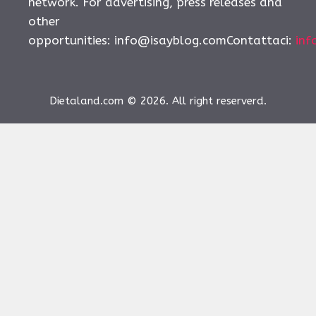
network. For advertising, press releases and
other
opportunities:
info@isayblog.comContattaci
:
inf
Dietaland.com © 2026. All right reserverd.