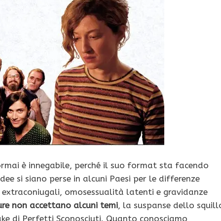
 ormai è innegabile, perché il suo format sta facendo
ee si siano perse in alcuni Paesi per le differenze
ni extraconiugali, omosessualità latenti e gravidanze
ure non accettano alcuni temi
, la suspanse dello squill
emake di Perfetti Sconosciuti. Quanto conosciamo