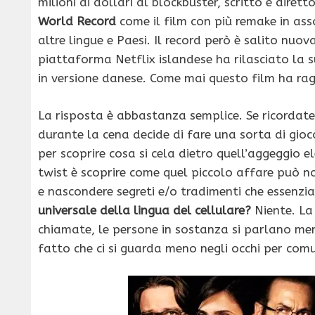
milioni di dollari al blockbuster, scritto e dir
World Record
come il film con più remake in ass
altre lingue e Paesi. Il record però è salito nu
piattaforma Netflix islandese ha rilasciato la 
in versione danese. Come mai questo film ha ra
La risposta è abbastanza semplice. Se ricordate
durante la cena decide di fare una sorta di gio
per scoprire cosa si cela dietro quell’aggeggio e
twist è scoprire come quel piccolo affare può n
e nascondere segreti e/o tradimenti che essenzi
universale della lingua del cellulare?
Niente. La 
chiamate, le persone in sostanza si parlano men
fatto che ci si guarda meno negli occhi per comu