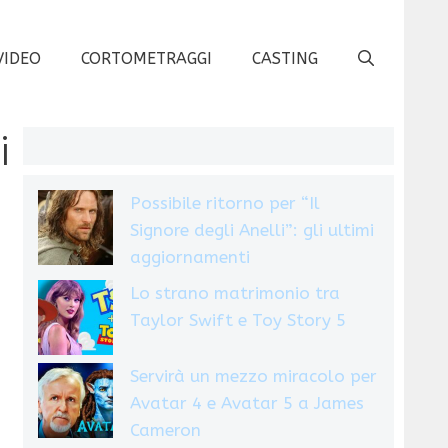
VIDEO
CORTOMETRAGGI
CASTING
i
Possibile ritorno per “Il
Signore degli Anelli”: gli ultimi
aggiornamenti
Lo strano matrimonio tra
Taylor Swift e Toy Story 5
Servirà un mezzo miracolo per
Avatar 4 e Avatar 5 a James
Cameron