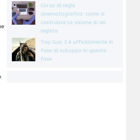
Corso di regia
cinematografica: come si
costruisce la visione di un
he
regista
Top Gun 3 è ufficialmente in
fase di sviluppo in questa
fase
o