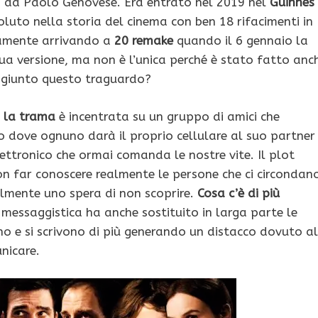
etto da Paolo Genovese. Era entrato nel 2019 nel
Guinnes
oluto nella storia del cinema con ben 18 rifacimenti in
ovamente arrivando a
20 remake
quando il 6 gennaio la
sua versione, ma non è l’unica perché è stato fatto anc
ggiunto questo traguardo?
la trama
è incentrata su un gruppo di amici che
co dove ognuno darà il proprio cellulare al suo partner
lettronico che ormai comanda le nostre vite. Il plot
on far conoscere realmente le persone che ci circondan
almente uno spera di non scoprire.
Cosa c’è di più
messaggistica ha anche sostituito in larga parte le
o e si scrivono di più generando un distacco dovuto al
nicare.