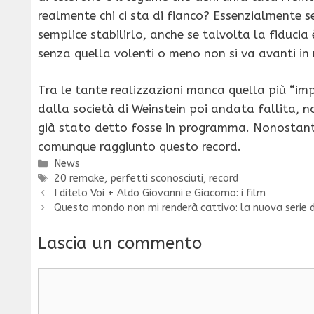
realmente chi ci sta di fianco? Essenzialmente se
semplice stabilirlo, anche se talvolta la fiducia
senza quella volenti o meno non si va avanti in 
Tra le tante realizzazioni manca quella più “im
dalla società di Weinstein poi andata fallita, no
già stato detto fosse in programma. Nonostante
comunque raggiunto questo record.
Categorie
News
Tag
20 remake
,
perfetti sconosciuti
,
record
I ditelo Voi + Aldo Giovanni e Giacomo: i film
Questo mondo non mi renderà cattivo: la nuova serie d
Lascia un commento
Commento