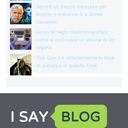
Servirà un mezzo miracolo per
Avatar 4 e Avatar 5 a James
Cameron
Corso di regia cinematografica:
come si costruisce la visione di un
regista
Top Gun 3 è ufficialmente in fase
di sviluppo in questa fase