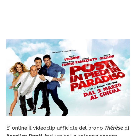
E’ online il videoclip ufficiale del brano
Thérèse
di
Angelica Ponti
, incluso nella colonna sonora