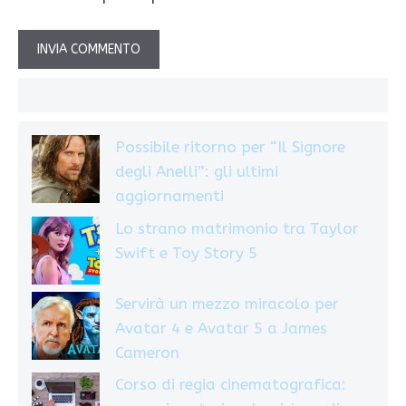
Possibile ritorno per “Il Signore
degli Anelli”: gli ultimi
aggiornamenti
Lo strano matrimonio tra Taylor
Swift e Toy Story 5
Servirà un mezzo miracolo per
Avatar 4 e Avatar 5 a James
Cameron
Corso di regia cinematografica: