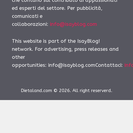
ed esperti del settore. Per pubblicità,
comunicati e
collaborazioni:
info@isayblog.com
This website is part of the IsayBlog!
network. For advertising, press releases and
other
opportunities:
info@isayblog.comContattaci
:
inf
Dietaland.com © 2026. All right reserverd.