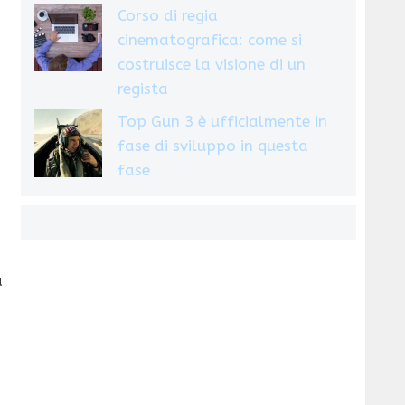
Corso di regia
cinematografica: come si
costruisce la visione di un
regista
Top Gun 3 è ufficialmente in
fase di sviluppo in questa
fase
a