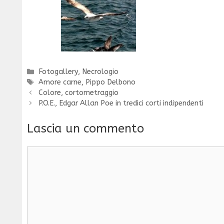
Categorie
Fotogallery
,
Necrologio
Tag
Amore carne
,
Pippo Delbono
Colore, cortometraggio
P.O.E., Edgar Allan Poe in tredici corti indipendenti
Lascia un commento
Commento