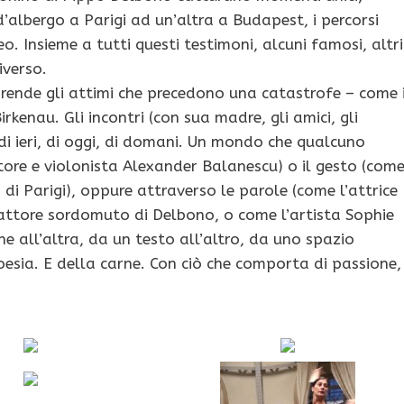
d’albergo a Parigi ad un’altra a Budapest, i percorsi
 Insieme a tutti questi testimoni, alcuni famosi, altri
iverso.
prende gli attimi che precedono una catastrofe – come i
kenau. Gli incontri (con sua madre, gli amici, gli
i ieri, di oggi, di domani. Un mondo che qualcuno
ore e violonista Alexander Balanescu) o il gesto (com
di Parigi), oppure attraverso le parole (come l’attrice
o attore sordomuto di Delbono, o come l’artista Sophie
e all’altra, da un testo all’altro, da uno spazio
poesia. E della carne. Con ciò che comporta di passione,