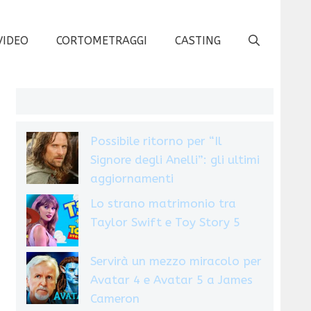
VIDEO
CORTOMETRAGGI
CASTING
Possibile ritorno per “Il
Signore degli Anelli”: gli ultimi
aggiornamenti
Lo strano matrimonio tra
Taylor Swift e Toy Story 5
Servirà un mezzo miracolo per
Avatar 4 e Avatar 5 a James
Cameron