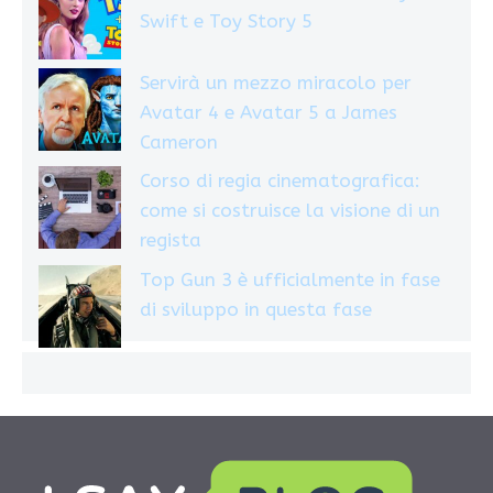
Swift e Toy Story 5
Servirà un mezzo miracolo per
Avatar 4 e Avatar 5 a James
Cameron
Corso di regia cinematografica:
come si costruisce la visione di un
regista
Top Gun 3 è ufficialmente in fase
di sviluppo in questa fase