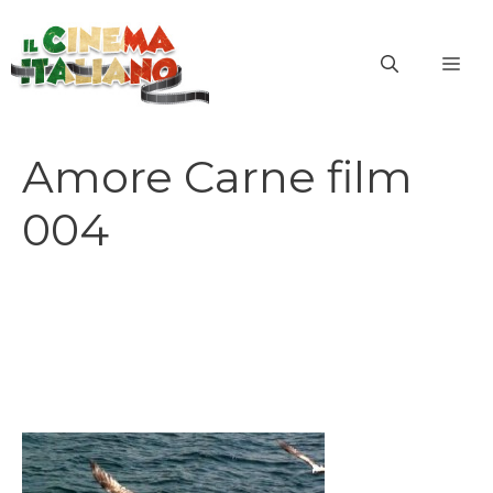
Vai
al
ME
contenuto
Amore Carne film
004