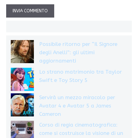
Possibile ritorno per “Il Signore
degli Anelli”: gli ultimi
aggiornamenti
Lo strano matrimonio tra Taylor
Swift e Toy Story 5
Servirà un mezzo miracolo per
Avatar 4 e Avatar 5 a James
Cameron
Corso di regia cinematografica:
come si costruisce la visione di un