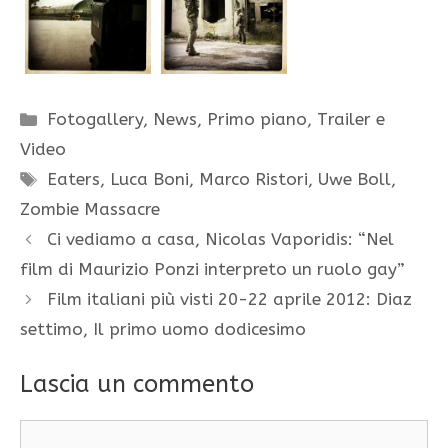
Categorie
Fotogallery
,
News
,
Primo piano
,
Trailer e
Video
Tag
Eaters
,
Luca Boni
,
Marco Ristori
,
Uwe Boll
,
Zombie Massacre
Ci vediamo a casa, Nicolas Vaporidis: “Nel
film di Maurizio Ponzi interpreto un ruolo gay”
Film italiani più visti 20-22 aprile 2012: Diaz
settimo, Il primo uomo dodicesimo
Lascia un commento
Commento