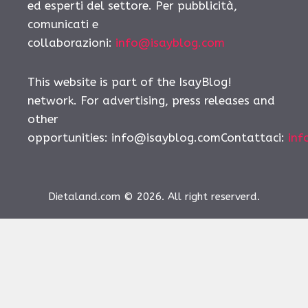
ed esperti del settore. Per pubblicità,
comunicati e
collaborazioni:
info@isayblog.com
This website is part of the IsayBlog!
network. For advertising, press releases and
other
opportunities:
info@isayblog.comContattaci
:
inf
Dietaland.com © 2026. All right reserverd.