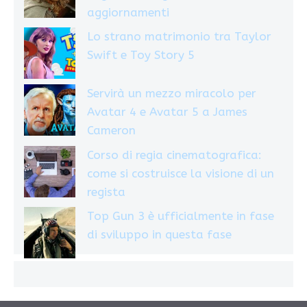
aggiornamenti
Lo strano matrimonio tra Taylor
Swift e Toy Story 5
Servirà un mezzo miracolo per
Avatar 4 e Avatar 5 a James
Cameron
Corso di regia cinematografica:
come si costruisce la visione di un
regista
Top Gun 3 è ufficialmente in fase
di sviluppo in questa fase