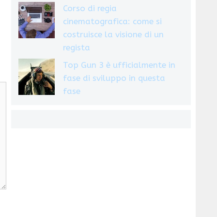
Corso di regia
cinematografica: come si
costruisce la visione di un
regista
Top Gun 3 è ufficialmente in
fase di sviluppo in questa
fase