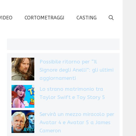
VIDEO
CORTOMETRAGGI
CASTING
Possibile ritorno per “Il
Signore degli Anelli”: gli ultimi
aggiornamenti
Lo strano matrimonio tra
Taylor Swift e Toy Story 5
Servirà un mezzo miracolo per
Avatar 4 e Avatar 5 a James
Cameron