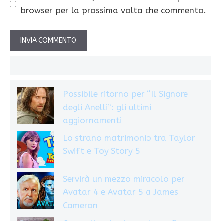
browser per la prossima volta che commento.
Possibile ritorno per “Il Signore
degli Anelli”: gli ultimi
aggiornamenti
Lo strano matrimonio tra Taylor
Swift e Toy Story 5
Servirà un mezzo miracolo per
Avatar 4 e Avatar 5 a James
Cameron