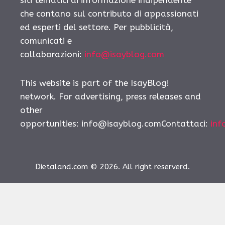
siti tematici di informazione indipendente
che contano sul contributo di appassionati
ed esperti del settore. Per pubblicità,
comunicati e
collaborazioni:
info@isayblog.com
This website is part of the IsayBlog!
network. For advertising, press releases and
other
opportunities:
info@isayblog.comContattaci
:
inf
Dietaland.com © 2026. All right reserverd.