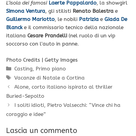
L’isola dei famosi
Laerte Pappalardo
, la showgirl
Simona Ventura
, gli stilisti
Renato Balestra
e
Guillermo Mariotto
, le nobili
Patrizia
e
Giada De
Blanck
e il commissario tecnico della nazionale
italiana
Cesare Prandelli
(nel ruolo di un vip
soccorso con l’auto in panne.
Photo Credits | Getty Images
Categorie
Casting
,
Primo piano
Tag
Vacanze di Natale a Cortina
Alone, corto italiano ispirato al thriller
Buried-Sepolto
I soliti idioti, Pietro Valsecchi: “Vince chi ha
coraggio e idee”
Lascia un commento