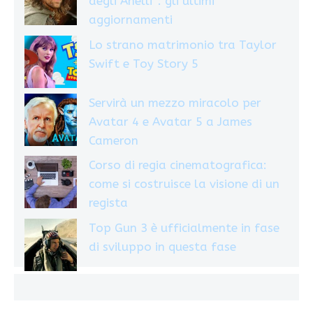
degli Anelli”: gli ultimi
aggiornamenti
Lo strano matrimonio tra Taylor
Swift e Toy Story 5
Servirà un mezzo miracolo per
Avatar 4 e Avatar 5 a James
Cameron
Corso di regia cinematografica:
come si costruisce la visione di un
regista
Top Gun 3 è ufficialmente in fase
di sviluppo in questa fase