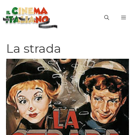
Vai
al
ME
contenuto
La strada