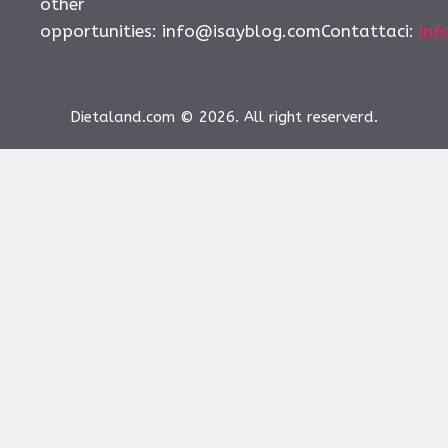
other
opportunities:
info@isayblog.comContattaci
:
inf
Dietaland.com © 2026. All right reserverd.