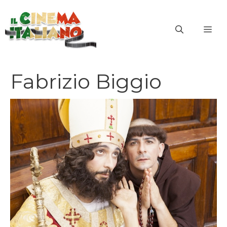
Vai
al
ME
contenuto
Fabrizio Biggio