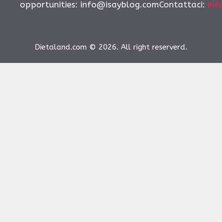
opportunities:
info@isayblog.comContattaci
:
inf
Dietaland.com © 2026. All right reserverd.