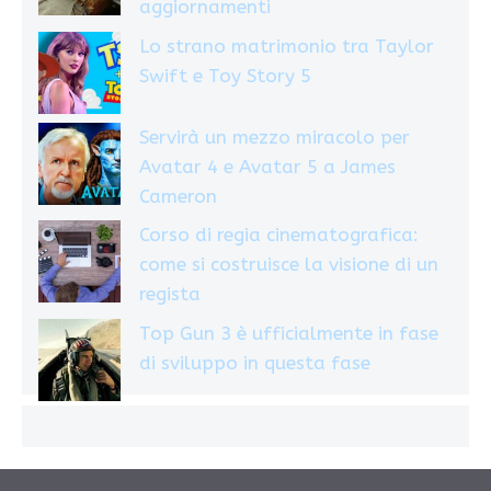
aggiornamenti
Lo strano matrimonio tra Taylor
Swift e Toy Story 5
Servirà un mezzo miracolo per
Avatar 4 e Avatar 5 a James
Cameron
Corso di regia cinematografica:
come si costruisce la visione di un
regista
Top Gun 3 è ufficialmente in fase
di sviluppo in questa fase