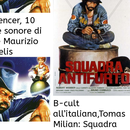
encer, 10
 sonore di
 Maurizio
lis
B-cult
all’italiana,Tomas
Milian: Squadra