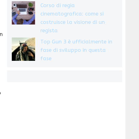
Corso di regia
cinematografica: come si
costruisce la visione di un
regista
on
Top Gun 3 è ufficialmente in
fase di sviluppo in questa
fase
i
o