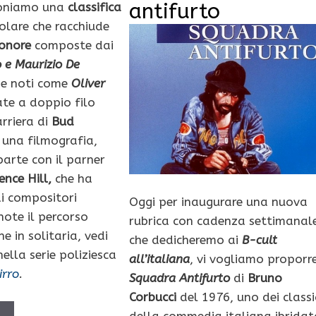
antifurto
poniamo una
classifica
olare che racchiude
onore
composte dai
 e Maurizio De
he noti come
Oliver
ate a doppio filo
arriera di
Bud
 una filmografia,
parte con il parner
ence Hill,
che ha
di compositori
Oggi per inaugurare una nuova
note il percorso
rubrica con cadenza settimanal
he in solitaria, vedi
che dedicheremo ai
B-cult
nella serie poliziesca
all’italiana
, vi vogliamo proporr
irro
.
Squadra Antifurto
di
Bruno
Corbucci
del 1976, uno dei classi
della commedia italiana ibridat
Ù