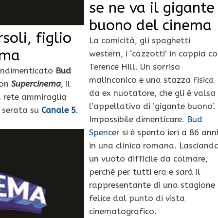
se ne va il gigante
buono del cinema
oli, figlio
La comicità, gli spaghetti
ema
western, i ‘cazzotti’ in coppia c
Terence Hill. Un sorriso
e indimenticato
Bud
malinconico e una stazza fisica
con
Supercinema
, il
da ex nuotatore, che gli è valsa
 rete ammiraglia
l’appellativo di ‘gigante buono’.
a serata su
Canale 5
.
Impossibile dimenticare.
Bud
Spencer
si è spento ieri a 86 ann
in una clinica romana. Lasciand
un vuoto difficile da colmare,
perché per tutti era e sarà il
rappresentante di una stagione
felice dal punto di vista
cinematografico.