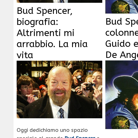
Bud Spencer,
Bud Sp
biografia:
colonne
Altrimenti mi
Guido e
arrabbio. La mia
De Ange
vita
Oggi dedichiamo uno spazio