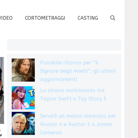
VIDEO
CORTOMETRAGGI
CASTING
Possibile ritorno per “Il
Signore degli Anelli”: gli ultimi
aggiornamenti
Lo strano matrimonio tra
Taylor Swift e Toy Story 5
Servirà un mezzo miracolo per
Avatar 4 e Avatar 5 a James
,
Cameron