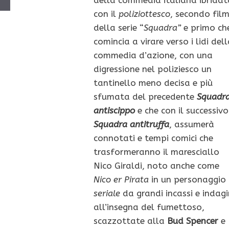
con il
poliziottesco
, secondo fil
della serie “
Squadra”
e primo ch
comincia a virare verso i lidi del
commedia d’azione, con una
digressione nel poliziesco un
tantinello meno decisa e più
sfumata del precedente
Squadr
antiscippo
e che con il successivo
Squadra antitruffa
, assumerà
connotati e tempi comici che
trasformeranno il maresciallo
Nico Giraldi, noto anche come
Nico er Pirata
in un personaggio
seriale
da grandi incassi e indagi
all’insegna del fumettoso,
scazzottate alla
Bud Spencer
e