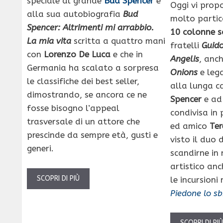
speciale al grande
Bud Spencer
e
Oggi vi pro
alla sua autobiografia
Bud
molto partic
Spencer: Altrimenti mi arrabbio.
10
colonne s
La mia vita
scritta a quattro mani
fratelli
Guido
con
Lorenzo De Luca
e che in
Angelis
, anc
Germania ha scalato a sorpresa
Onions
e leg
le classifiche dei best seller,
alla lunga c
dimostrando, se ancora ce ne
Spencer
e ad
fosse bisogno l’appeal
condivisa in 
trasversale di un attore che
ed amico
Ter
prescinde da sempre età, gusti e
visto il duo 
generi.
scandirne in 
artistico anc
SCOPRI DI PIÙ
le incursioni 
Piedone lo sb
SCOPRI DI PI