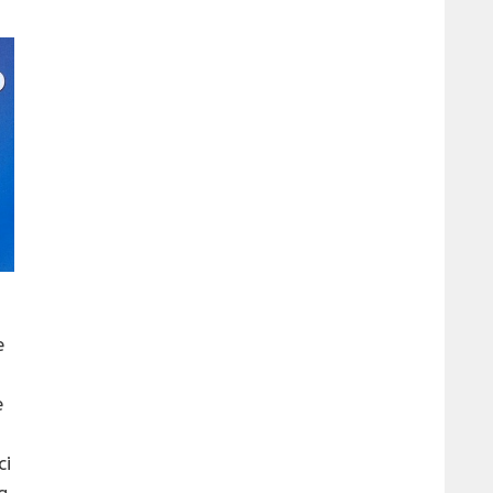
e
e
ci
a