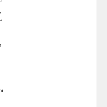
m
e
la
a
ni