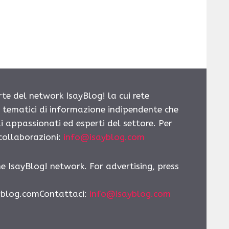
rte del network IsayBlog! la cui rete
i tematici di informazione indipendente che
i appassionati ed esperti del settore. Per
 collaborazioni:
info@isayblog.com
he IsayBlog! network. For advertising, press
yblog.comContattaci
:
info@isayblog.com