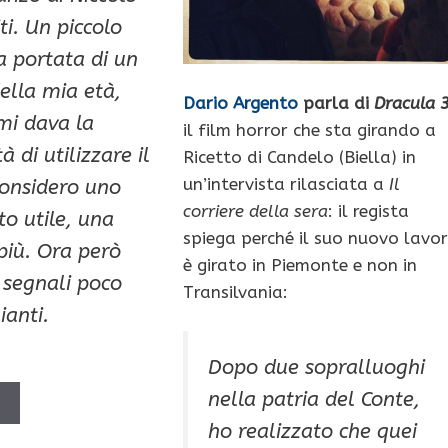
i. Un piccolo
la portata di un
ella mia età,
Dario Argento
parla di
Dracula 
mi dava la
il film horror che sta girando a
tà di utilizzare il
Ricetto di Candelo (Biella) in
un’intervista rilasciata a
Il
considero uno
corriere della sera
: il regista
o utile, una
spiega perché il suo nuovo lavo
 più. Ora però
è girato in Piemonte e non in
 segnali poco
Transilvania:
ianti.
Dopo due sopralluoghi
nella patria del Conte,
Ù
ho realizzato che quei