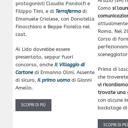
Arsizio (VA) 
protagonisti Claudia Pandolfi e
Como
si laur
Filippo Timi, e di
Terraferma
di
comunicazio
Emanuele Crialese, con Donatella
attualmente 
Finocchiaro e Beppe Fiorello nel
Roma. Nel 20
cast.
Corso di for
perfezionam
Al Lido dovrebbe essere
sceneggiatori
presentato, seppur fuori
concorso, anche
Il Villaggio di
Prima di lasc
Cartone
di Ermanno Olmi. Assente
che troverete
di sicuro,
Il primo uomo
di Gianni
vi ricordiamo
Amelio.
trovate una 
con alcune i
SCOPRI DI PIÙ
backstage d
SCOPRI DI PI