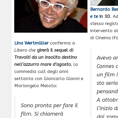
Bernardo Ber
e te
in 3D
. A
stesso regist
intervento a
di Cinema (f
Lina Wertmüller
conferma a
Libero
che
girerà il sequel di
Avevo a
Travolti da un insolito destino
nell’azzurro mare d’agosto
, la
Cannes c
commedia cult degli anni
un film 
settanta con Giancarlo Gianni e
sto seri
Mariangela Melato:
pensando
A ottobr
Sono pronta per fare il
l’inizio d
film. Si chiamerà
dal roma