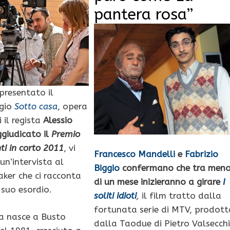
pantera rosa”
presentato il
gio
Sotto casa
, opera
 il regista
Alessio
ggiudicato il
Premio
ti in corto 2011
, vi
Francesco Mandelli
e
Fabrizio
n’intervista al
Biggio
confermano che tra men
aker che ci racconta
di un mese inizieranno a girare
I
 suo esordio.
soliti idioti
,
il film tratto dalla
fortunata serie di MTV, prodott
ia nasce a Busto
dalla Taodue di Pietro Valsecchi