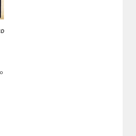
3D
ro