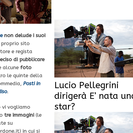
ne
non delude i suoi
 proprio sito
ttore e regista
eciso di pubblicare
e alcune
foto
ro le quinte della
Lucio Pellegrini
commedia,
Posti in
diso
.
dirigerà E’ nata un
star?
o vi vogliamo
lo
tre immagini
(le
ate su
one.it) in cui si