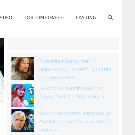
VIDEO
CORTOMETRAGGI
CASTING
Possibile ritorno per “Il
Signore degli Anelli”: gli ultimi
aggiornamenti
Lo strano matrimonio tra
Taylor Swift e Toy Story 5
Servirà un mezzo miracolo per
Avatar 4 e Avatar 5 a James
Cameron