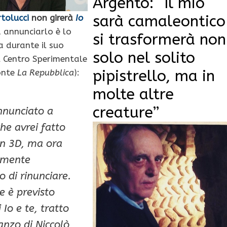
Argento: “Il mio
sarà camaleontico
tolucci
non girerà
Io
d annunciarlo è lo
si trasformerà non
a durante il suo
solo nel solito
l Centro Sperimentale
pipistrello, ma in
onte
La Repubblica
):
molte altre
creature”
nnunciato a
he avrei fatto
in 3D, ma ora
amente
 di rinunciare.
e è previsto
i Io e te, tratto
nzo di Niccolò