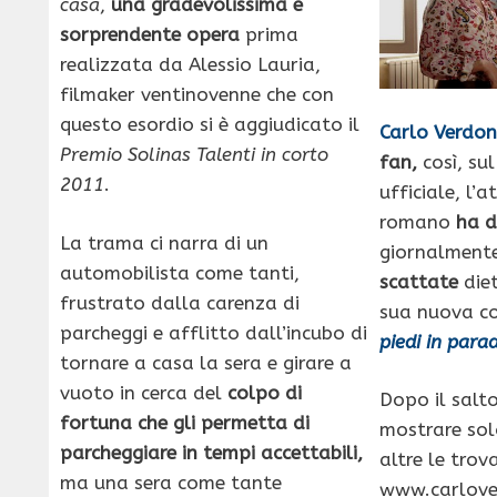
casa
,
una gradevolissima e
sorprendente opera
prima
realizzata da Alessio Lauria,
filmaker ventinovenne che con
questo esordio si è aggiudicato il
Carlo Verdo
Premio Solinas Talenti in corto
fan,
così, sul
2011
.
ufficiale, l’a
romano
ha d
La trama ci narra di un
giornalment
automobilista come tanti,
scattate
diet
frustrato dalla carenza di
sua nuova 
parcheggi e afflitto dall’incubo di
piedi in para
tornare a casa la sera e girare a
vuoto in cerca del
colpo di
Dopo il salt
fortuna che gli permetta di
mostrare so
parcheggiare in tempi accettabili,
altre le trov
ma una sera come tante
www.carloverd