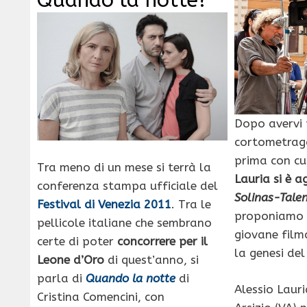
Quando la notte?
Dopo avervi 
cortometrag
prima con cui
Tra meno di un mese si terrà la
Lauria si è a
conferenza stampa ufficiale del
Solinas-Talen
Festival di Venezia 2011
. Tra le
proponiamo u
pellicole italiane che sembrano
giovane film
certe di poter
concorrere per il
la genesi del
Leone d’Oro
di quest’anno, si
parla di
Quando la notte
di
Alessio Laur
Cristina Comencini, con