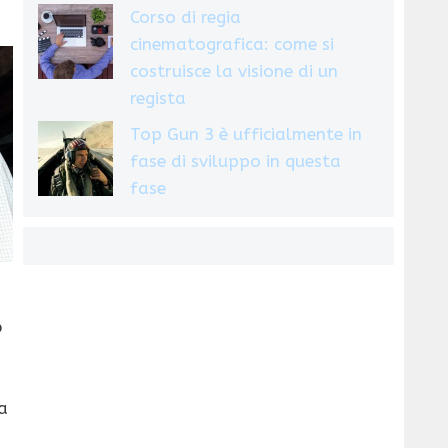
Corso di regia
cinematografica: come si
costruisce la visione di un
regista
Top Gun 3 è ufficialmente in
fase di sviluppo in questa
fase
o
a