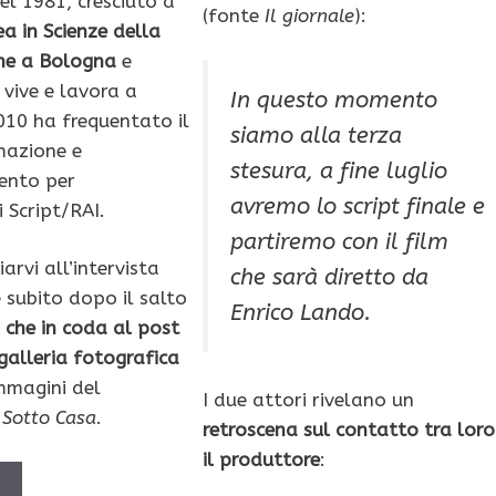
nel 1981, cresciuto a
(fonte
Il giornale
):
ea in Scienze della
ne a Bologna
e
vive e lavora a
In questo momento
10 ha frequentato il
siamo alla terza
mazione e
stesura, a fine luglio
ento per
avremo lo script finale e
 Script/RAI.
partiremo con il film
iarvi all’intervista
che sarà diretto da
 subito dopo il salto
Enrico Lando.
 che in coda al post
galleria fotografica
mmagini del
I due attori rivelano un
i
Sotto Casa
.
retroscena sul contatto tra loro
il produttore
:
Ù