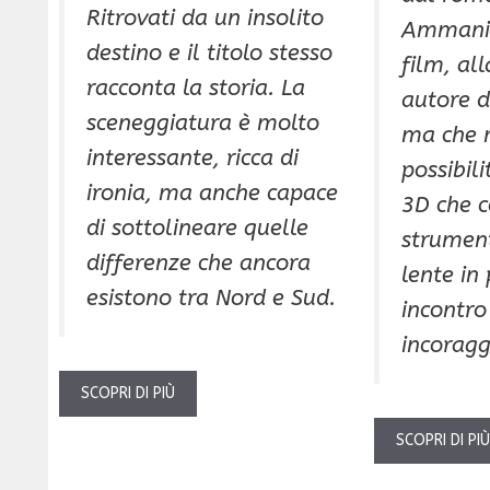
Ritrovati da un insolito
Ammanit
destino e il titolo stesso
film, al
racconta la storia. La
autore d
sceneggiatura è molto
ma che 
interessante, ricca di
possibili
ironia, ma anche capace
3D che 
di sottolineare quelle
strument
differenze che ancora
lente in
esistono tra Nord e Sud.
incontro
incoragg
SCOPRI DI PIÙ
SCOPRI DI PI