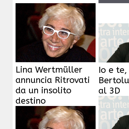
Lina Wertmüller
Io e te
annuncia Ritrovati
Bertolu
da un insolito
al 3D
destino