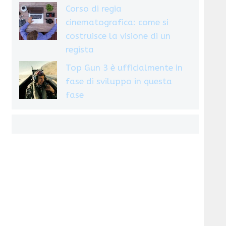
Corso di regia
cinematografica: come si
costruisce la visione di un
regista
Top Gun 3 è ufficialmente in
fase di sviluppo in questa
fase