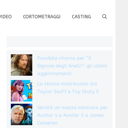
VIDEO
CORTOMETRAGGI
CASTING
Possibile ritorno per “Il
Signore degli Anelli”: gli ultimi
aggiornamenti
Lo strano matrimonio tra
Taylor Swift e Toy Story 5
Servirà un mezzo miracolo per
Avatar 4 e Avatar 5 a James
Cameron