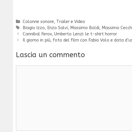
Categorie
Colonne sonore
,
Trailer e Video
Tag
Biagio Izzo
,
Enzo Salvi
,
Massimo Boldi
,
Massimo Cecche
Cannibal Ferox, Umberto Lenzi: le t-shirt horror
Il giorno in più, foto del film con Fabio Volo e data d’u
Lascia un commento
Commento