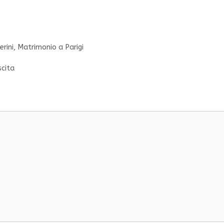
rini
,
Matrimonio a Parigi
scita