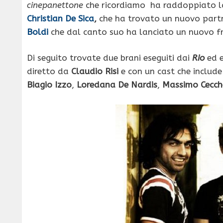
cinepanettone
che ricordiamo ha raddoppiato la 
Christian De Sica
,
che ha trovato un nuovo part
Boldi
che dal canto suo ha lanciato un nuovo f
Di seguito trovate due brani eseguiti dai
Rio
ed e
diretto da
Claudio Risi
e con un cast che include
Biagio Izzo
,
Loredana De Nardis
,
Massimo Cecche