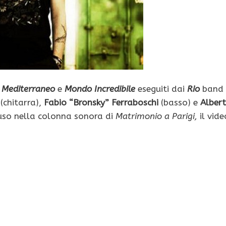
i
Mediterraneo
e
Mondo Incredibile
eseguiti dai
Rio
band
(chitarra),
Fabio “Bronsky” Ferraboschi
(basso) e
Alber
uso nella colonna sonora di
Matrimonio a Parigi,
il vide