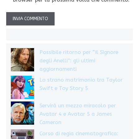
Possibile ritorno per “Il Signore
degli Anelli”: gli ultimi
aggiornamenti
Lo strano matrimonio tra Taylor
Swift e Toy Story 5
Servirà un mezzo miracolo per
Avatar 4 e Avatar 5 a James
Cameron
Corso di regia cinematografica: