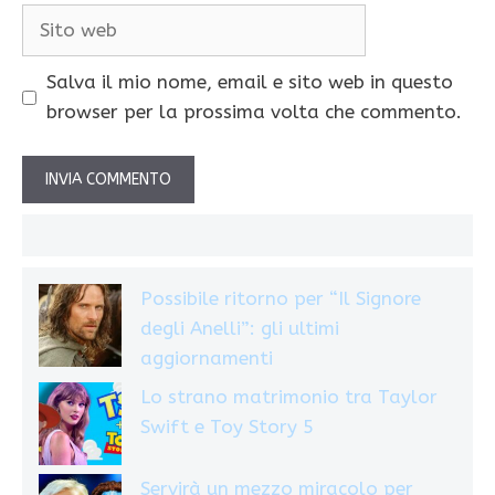
Sito
web
Salva il mio nome, email e sito web in questo
browser per la prossima volta che commento.
Possibile ritorno per “Il Signore
degli Anelli”: gli ultimi
aggiornamenti
Lo strano matrimonio tra Taylor
Swift e Toy Story 5
Servirà un mezzo miracolo per