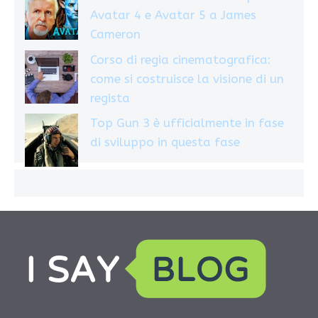
Avatar 4 e Avatar 5 a James
Cameron
Corso di regia cinematografica:
come si costruisce la visione di un
regista
Top Gun 3 è ufficialmente in fase
di sviluppo in questa fase