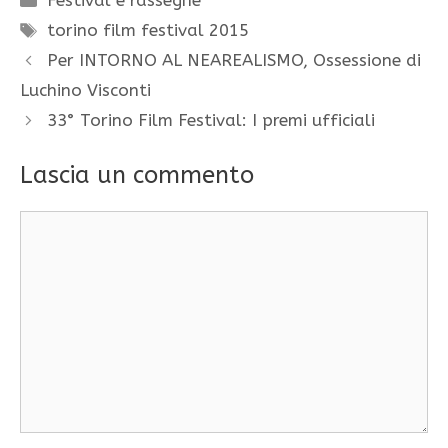
Festival e rassegne
Tag
torino film festival 2015
Per INTORNO AL NEAREALISMO, Ossessione di
Luchino Visconti
33° Torino Film Festival: I premi ufficiali
Lascia un commento
Commento