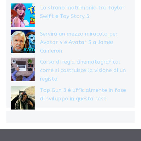
Lo strano matrimonio tra Taylor
Swift e Toy Story 5
Servirà un mezzo miracolo per
Avatar 4 e Avatar 5 a James
Cameron
Corso di regia cinematografica:
come si costruisce la visione di un
regista
Top Gun 3 è ufficialmente in fase
di sviluppo in questa fase