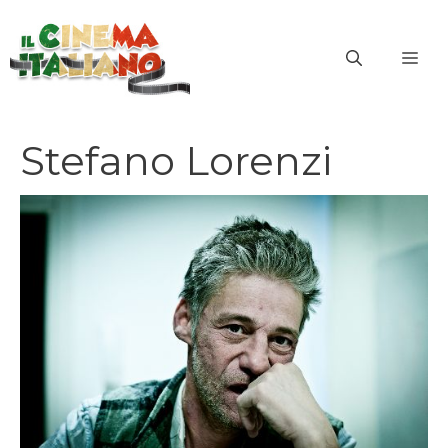
Vai
al
ME
contenuto
Stefano Lorenzi