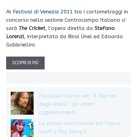
Al
Festival di Venezia 2011
tra i cortometraggi in
concorso nella sezione Controcampo Italiano ci
sarà
The Cricket
, l’opera diretta da
Stefano
Lorenzi
, interpretata da Birol Ünel ed Edoardo
Gabbriellini.
SCOPRI DI PIÙ
Possibile ritorno per “Il Signore
degli Anelli”: gli ultimi
aggiornamenti
Lo strano matrimonio tra Taylor
Swift e Toy Story 5