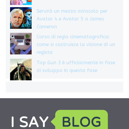
Servirà un mezzo miracolo per
Avatar 4 e Avatar 5 a James
Cameron
Corso di regia cinematografica:
come si costruisce la visione di un
regista
Top Gun 3 è ufficialmente in fase
di sviluppo in questa fase