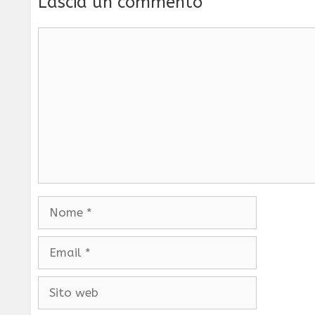
Lascia un commento
Commento
Nome
Email
Sito
web