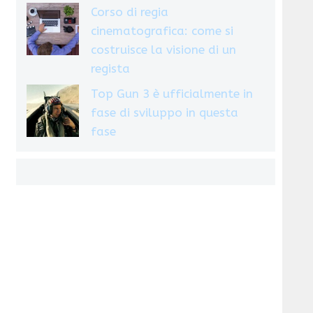
Corso di regia
cinematografica: come si
costruisce la visione di un
regista
Top Gun 3 è ufficialmente in
fase di sviluppo in questa
fase