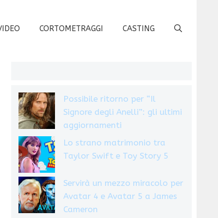
VIDEO
CORTOMETRAGGI
CASTING
Possibile ritorno per “Il
Signore degli Anelli”: gli ultimi
aggiornamenti
Lo strano matrimonio tra
Taylor Swift e Toy Story 5
Servirà un mezzo miracolo per
Avatar 4 e Avatar 5 a James
Cameron