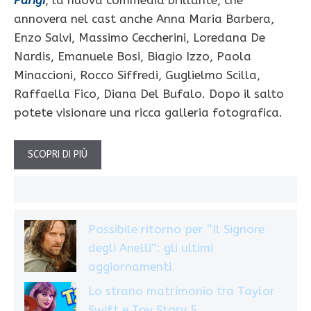
Parigi
, la nuova commedia brillante, che
annovera nel cast anche Anna Maria Barbera,
Enzo Salvi, Massimo Ceccherini, Loredana De
Nardis, Emanuele Bosi, Biagio Izzo, Paola
Minaccioni, Rocco Siffredi, Guglielmo Scilla,
Raffaella Fico, Diana Del Bufalo. Dopo il salto
potete visionare una ricca galleria fotografica.
SCOPRI DI PIÙ
Possibile ritorno per “Il Signore
degli Anelli”: gli ultimi
aggiornamenti
Lo strano matrimonio tra Taylor
Swift e Toy Story 5