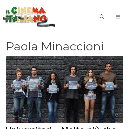
Vai
al
ME
contenuto
Paola Minaccioni