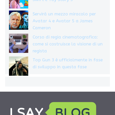
Servirà un mezzo miracolo per
Avatar 4 e Avatar 5 a James
Cameron
Corso di regia cinematografica:
come si costruisce la visione di un
regista
Top Gun 3 è ufficialmente in fase
di sviluppo in questa fase