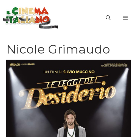
Vai
al
ME
contenuto
Nicole Grimaudo