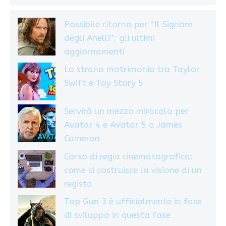
Possibile ritorno per “Il Signore
degli Anelli”: gli ultimi
aggiornamenti
Lo strano matrimonio tra Taylor
Swift e Toy Story 5
Servirà un mezzo miracolo per
Avatar 4 e Avatar 5 a James
Cameron
Corso di regia cinematografica:
come si costruisce la visione di un
regista
Top Gun 3 è ufficialmente in fase
di sviluppo in questa fase