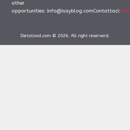
other
opportunities:
info@isayblog.comContattaci
:
inf
Dietaland.com © 2026. All right reserverd.