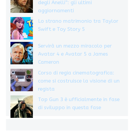
degli Anelli”: gli ultimi
aggiornamenti
Lo strano matrimonio tra Taylor
Swift e Toy Story 5
Servirà un mezzo miracolo per
Avatar 4 e Avatar 5 a James
Cameron
Corso di regia cinematografica:
come si costruisce la visione di un
regista
Top Gun 3 è ufficialmente in fase
di sviluppo in questa fase