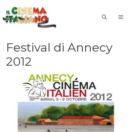
Vai
al
ME
contenuto
Festival di Annecy
2012